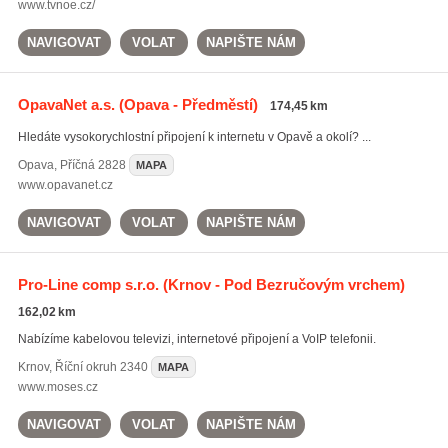
www.tvnoe.cz/
NAVIGOVAT
VOLAT
NAPIŠTE NÁM
OpavaNet a.s.
(Opava - Předměstí)
174,45 km
Hledáte vysokorychlostní připojení k internetu v Opavě a okolí? ...
Opava
,
Příčná 2828
MAPA
www.opavanet.cz
NAVIGOVAT
VOLAT
NAPIŠTE NÁM
Pro-Line comp s.r.o.
(Krnov - Pod Bezručovým vrchem)
162,02 km
Nabízíme kabelovou televizi, internetové připojení a VoIP telefonii.
Krnov
,
Říční okruh 2340
MAPA
www.moses.cz
NAVIGOVAT
VOLAT
NAPIŠTE NÁM