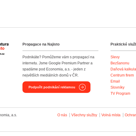
Propagace na Najisto
Praktické služ
Agentura Najisto
Podnikáte? Pomůžeme vám s propagací na
Slevy
internetu. Jsme Google Premium Partner a
Bezšanonu
spadáme pod Economia, a.s. - jeden z
Daňová kalkul
největších mediálních domů v ČR.
Centrum firem
Email
Podpořit podnikání reklamou
Slovníky
TV Program
omia, a.s.
O nás
Všechny služby
Volná místa
Ochra