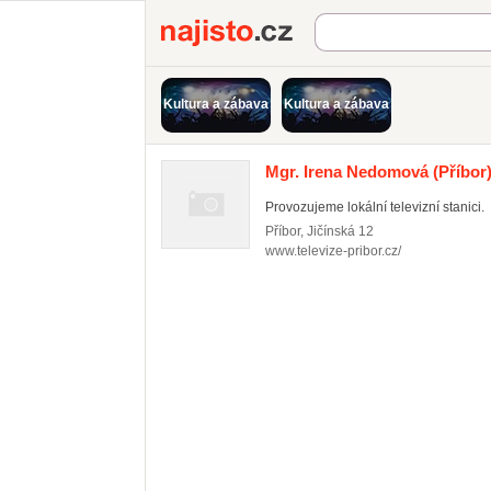
Najisto.cz
Kultura a zábava
Kultura a zábava
Mgr. Irena Nedomová
(Příbor
Provozujeme lokální televizní stanici.
Příbor
,
Jičínská 12
www.televize-pribor.cz/