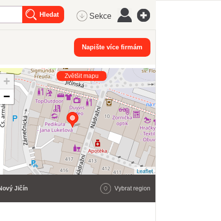
Sekce
Napište více firmám
Zvětšit mapu
+
−
Leaflet
Nový Jičín
Vybrat region