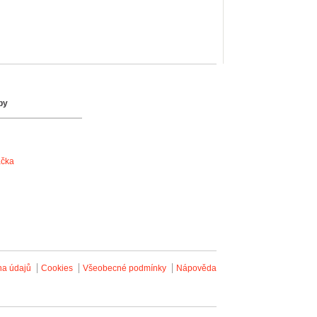
by
ačka
na údajů
Cookies
Všeobecné podmínky
Nápověda