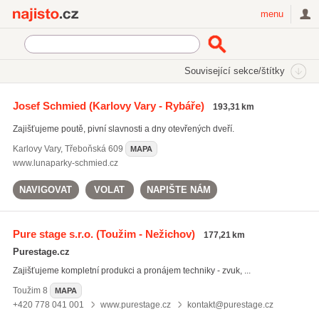
Najisto.cz
menu
SEKCE
ŠTÍTKY
Související sekce/štítky
Najisto.cz
Kultura a zábava
Umělecké a kulturní služby
Josef Schmied
(Karlovy Vary - Rybáře)
193,31 km
Organizování a pořádání kulturních akcí
(767)
Zajišťujeme poutě, pivní slavnosti a dny otevřených dveří.
Osvětlovací a ozvučovací agentury
(345)
Pronájem prostor a vybavení pro společenské akce
(313)
Karlovy Vary
,
Třeboňská 609
MAPA
www.lunaparky-schmied.cz
Všechny související sekce
NAVIGOVAT
VOLAT
NAPIŠTE NÁM
Pure stage s.r.o.
(Toužim - Nežichov)
177,21 km
Purestage.cz
Zajišťujeme kompletní produkci a pronájem techniky - zvuk, ...
Toužim
8
MAPA
+420 778 041 001
www.purestage.cz
kontakt@purestage.cz