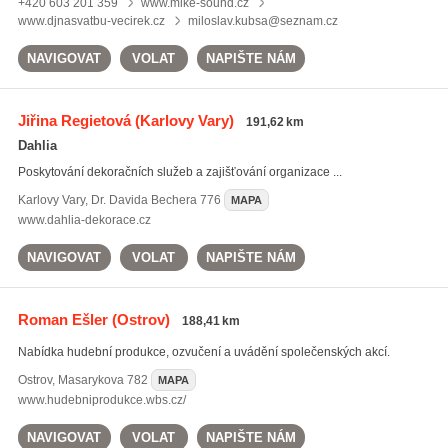
+420 603 201 359
www.mike-sound.cz
www.djnasvatbu-vecirek.cz
miloslav.kubsa@seznam.cz
NAVIGOVAT
VOLAT
NAPIŠTE NÁM
Jiřina Regietová
(Karlovy Vary)
191,62 km
Dahlia
Poskytování dekoračních služeb a zajišťování organizace ...
Karlovy Vary
,
Dr. Davida Bechera 776
MAPA
www.dahlia-dekorace.cz
NAVIGOVAT
VOLAT
NAPIŠTE NÁM
Roman Ešler
(Ostrov)
188,41 km
Nabídka hudební produkce, ozvučení a uvádění společenských akcí.
Ostrov
,
Masarykova 782
MAPA
www.hudebniprodukce.wbs.cz/
NAVIGOVAT
VOLAT
NAPIŠTE NÁM