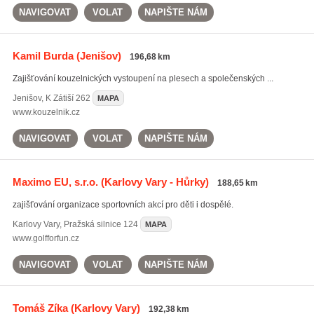
NAVIGOVAT
VOLAT
NAPIŠTE NÁM
Kamil Burda
(Jenišov)
196,68 km
Zajišťování kouzelnických vystoupení na plesech a společenských ...
Jenišov
,
K Zátiší 262
MAPA
www.kouzelnik.cz
NAVIGOVAT
VOLAT
NAPIŠTE NÁM
Maximo EU, s.r.o.
(Karlovy Vary - Hůrky)
188,65 km
zajišťování organizace sportovních akcí pro děti i dospělé.
Karlovy Vary
,
Pražská silnice 124
MAPA
www.golfforfun.cz
NAVIGOVAT
VOLAT
NAPIŠTE NÁM
Tomáš Zíka
(Karlovy Vary)
192,38 km