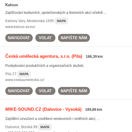
Kalous
Zajišťování kulturních, společenských a firemních akcí včetně ...
Karlovy Vary
,
Moskevská 1695
MAPA
www.kalous-av.eu/
NAVIGOVAT
VOLAT
NAPIŠTE NÁM
Česká umělecká agentura, s.r.o.
(Pila)
186,39 km
Poskytování produkčních a organizačních služeb.
Pila
27
MAPA
www.ceskaumelecka.cz/
NAVIGOVAT
VOLAT
NAPIŠTE NÁM
MIKE-SOUND.CZ
(Dalovice - Vysoká)
189,86 km
Zajištění ozvučení a osvětlení venkovních i vnitřních akcí, ...
Dalovice
,
Borská 99
MAPA