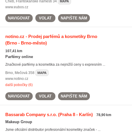
Cheb
,
Františkánské náměstí 34
MAPA
www.eubos.cz
NAVIGOVAT
VOLAT
NAPIŠTE NÁM
notino.cz - Prodej parfémů a kosmetiky Brno
(Brno - Brno-město)
107,41 km
Parfémy online
Značkové parfémy a kosmetika za nejnižší ceny s expresním ...
Brno
,
Mečová 358
MAPA
www.notino.cz
další pobočky (6)
NAVIGOVAT
VOLAT
NAPIŠTE NÁM
Bassarab Company s.r.o.
(Praha 8 - Karlín)
78,90 km
Makeup Group
Jsme oficiální distributor profesionální kosmetiky značek - ...