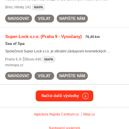
Brno
,
Hlinky 141
MAPA
NAVIGOVAT
VOLAT
NAPIŠTE NÁM
Super-Lock s.r.o.
(Praha 9 - Vysočany)
76,40 km
Sea of Spa
Společnost Super-Lock s.r.o. je oficiální zástupcem kosmetických ...
Praha 9
,
K Žižkovu 640
MAPA
morespa.cz
NAVIGOVAT
VOLAT
NAPIŠTE NÁM
Načíst další výsledky
Agentura Najisto
Centrum.cz
Atlas.cz
Nastavení soukromí