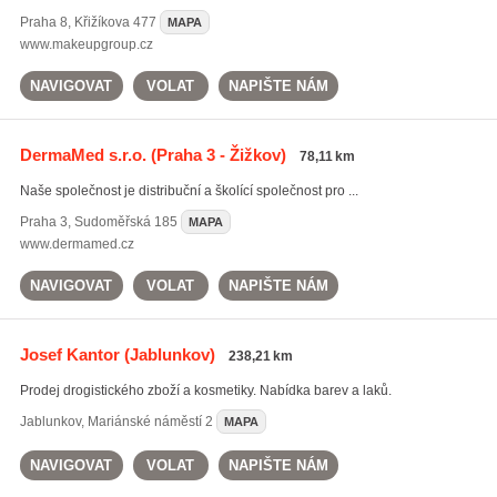
Praha 8
,
Křižíkova 477
MAPA
www.makeupgroup.cz
NAVIGOVAT
VOLAT
NAPIŠTE NÁM
DermaMed s.r.o.
(Praha 3 - Žižkov)
78,11 km
Naše společnost je distribuční a školící společnost pro ...
Praha 3
,
Sudoměřská 185
MAPA
www.dermamed.cz
NAVIGOVAT
VOLAT
NAPIŠTE NÁM
Josef Kantor
(Jablunkov)
238,21 km
Prodej drogistického zboží a kosmetiky. Nabídka barev a laků.
Jablunkov
,
Mariánské náměstí 2
MAPA
NAVIGOVAT
VOLAT
NAPIŠTE NÁM