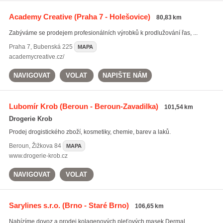
Academy Creative
(Praha 7 - Holešovice)
80,83 km
Zabýváme se prodejem profesionálních výrobků k prodlužování řas, ...
Praha 7
,
Bubenská 225
MAPA
academycreative.cz/
NAVIGOVAT
VOLAT
NAPIŠTE NÁM
Lubomír Krob
(Beroun - Beroun-Zavadilka)
101,54 km
Drogerie Krob
Prodej drogistického zboží, kosmetiky, chemie, barev a laků.
Beroun
,
Žižkova 84
MAPA
www.drogerie-krob.cz
NAVIGOVAT
VOLAT
Sarylines s.r.o.
(Brno - Staré Brno)
106,65 km
Nabízíme dovoz a prodej kolagenových pleťových masek Dermal.