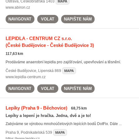
Ostrava
,
Českobratrská 1403
MAPA
www.abiron.cz
NAVIGOVAT
VOLAT
NAPIŠTE NÁM
LEPIDLA - CENTRUM CZ s.r.o.
(České Budějovice - České Budějovice 3)
117,63 km
Prodáváme anaerobní lepidla pro zajišťování, upevňování a těsnění.
České Budějovice
,
Lipenská 869
MAPA
www.lepidla-centrum.cz
NAVIGOVAT
VOLAT
NAPIŠTE NÁM
Lepíky
(Praha 9 - Běchovice)
68,75 km
Lepíky a lepení je hračka. Jedna, dvě a je to!
Zabýváme se výrobou mnohoúčelových lepících bodů DotFix. Dále ...
Praha 9
,
Podnikatelská 539
MAPA
https://www.lepiky.cz