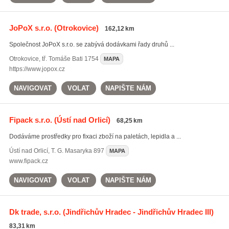
JoPoX s.r.o.
(Otrokovice)
162,12 km
Společnost JoPoX s.r.o. se zabývá dodávkami řady druhů ...
Otrokovice
,
tř. Tomáše Bati 1754
MAPA
https://www.jopox.cz
NAVIGOVAT
VOLAT
NAPIŠTE NÁM
Fipack s.r.o.
(Ústí nad Orlicí)
68,25 km
Dodáváme prostředky pro fixaci zboží na paletách, lepidla a ...
Ústí nad Orlicí
,
T. G. Masaryka 897
MAPA
www.fipack.cz
NAVIGOVAT
VOLAT
NAPIŠTE NÁM
Dk trade, s.r.o.
(Jindřichův Hradec - Jindřichův Hradec III)
83,31 km