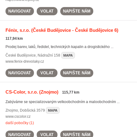
NAVIGOVAT
VOLAT
NAPIŠTE NÁM
Fénix, s.r.o.
(České Budějovice - České Budějovice 6)
117,94 km
Prodej barev, laků, ředidel, technických kapalin a drogistického ...
České Budějovice
,
Nádražní 158
MAPA
www.fenix-drevolaky.cz
NAVIGOVAT
VOLAT
NAPIŠTE NÁM
CS-Color, s.r.o.
(Znojmo)
115,77 km
Zabýváme se specializovaným velkoobchodním a maloobchodním ...
Znojmo
,
Dobšická 3579
MAPA
www.cscolor.cz
další pobočky (1)
NAVIGOVAT
VOLAT
NAPIŠTE NÁM