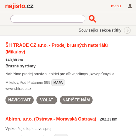
Najisto.cz
menu
SEKCE
ŠTÍTKY
Související sekce/štítky
Najisto.cz
Nakupování
Obchody
Drogerie a kosmetika
ŠH TRADE CZ s.r.o. - Prodej brusných materiálů
Lepidla a tmely
(Mikulov)
On-line prodej lepidel a tmelů
(12)
140,88 km
Brusné systémy
Nabízíme prodej brusiv a lepidel pro dřevoprůmysl, kovoprůmysl a ...
Mikulov
,
Pod Platanem 899
MAPA
www.shtrade.cz
NAVIGOVAT
VOLAT
NAPIŠTE NÁM
Abiron, s.r.o.
(Ostrava - Moravská Ostrava)
202,23 km
Vyzkoušejte lepidla ve spreji