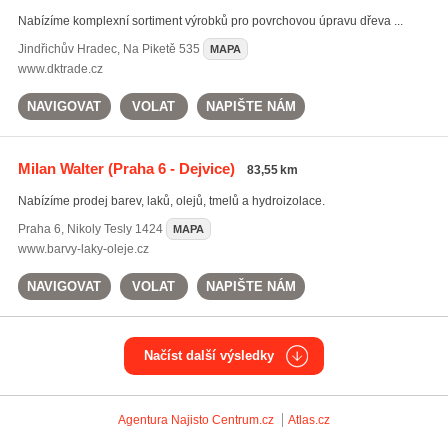
Nabízíme komplexní sortiment výrobků pro povrchovou úpravu dřeva ...
Jindřichův Hradec
,
Na Piketě 535
MAPA
www.dktrade.cz
NAVIGOVAT
VOLAT
NAPIŠTE NÁM
Milan Walter
(Praha 6 - Dejvice)
83,55 km
Nabízíme prodej barev, laků, olejů, tmelů a hydroizolace.
Praha 6
,
Nikoly Tesly 1424
MAPA
www.barvy-laky-oleje.cz
NAVIGOVAT
VOLAT
NAPIŠTE NÁM
Načíst další výsledky
Agentura Najisto
Centrum.cz
Atlas.cz