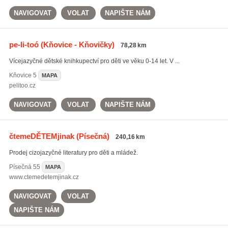
NAVIGOVAT
VOLAT
NAPIŠTE NÁM
pe-li-toó
(Kňovice - Kňovičky)
78,28 km
Vícejazyčné dětské knihkupectví pro děti ve věku 0-14 let. V ...
Kňovice
5
MAPA
pelitoo.cz
NAVIGOVAT
VOLAT
NAPIŠTE NÁM
čtemeDĚTEMjinak
(Písečná)
240,16 km
Prodej cizojazyčné literatury pro děti a mládež.
Písečná
55
MAPA
www.ctemedetemjinak.cz
NAVIGOVAT
VOLAT
NAPIŠTE NÁM