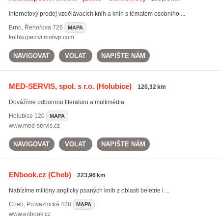
Internetový prodej vzdělávacích knih a knih s tématem osobního ...
Brno
,
Řehořova 726
MAPA
knihkupectvi.motivp.com
NAVIGOVAT
VOLAT
NAPIŠTE NÁM
MED-SERVIS, spol. s r.o.
(Holubice)
120,32 km
Dovážíme odbornou literaturu a multimédia.
Holubice
120
MAPA
www.med-servis.cz
NAVIGOVAT
VOLAT
NAPIŠTE NÁM
ENbook.cz
(Cheb)
223,96 km
Nabízíme milióny anglicky psaných knih z oblasti beletrie i ...
Cheb
,
Provaznická 438
MAPA
www.enbook.cz