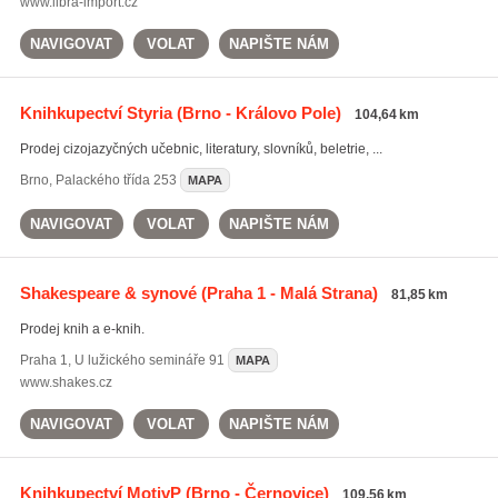
www.libra-import.cz
NAVIGOVAT
VOLAT
NAPIŠTE NÁM
Knihkupectví Styria
(Brno - Královo Pole)
104,64 km
Prodej cizojazyčných učebnic, literatury, slovníků, beletrie, ...
Brno
,
Palackého třída 253
MAPA
NAVIGOVAT
VOLAT
NAPIŠTE NÁM
Shakespeare & synové
(Praha 1 - Malá Strana)
81,85 km
Prodej knih a e-knih.
Praha 1
,
U lužického semináře 91
MAPA
www.shakes.cz
NAVIGOVAT
VOLAT
NAPIŠTE NÁM
Knihkupectví MotivP
(Brno - Černovice)
109,56 km