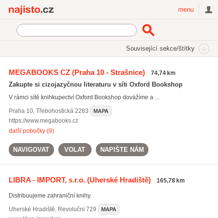
Najisto.cz
menu
SEKCE
ŠTÍTKY
Související sekce/štítky
Najisto.cz
Nakupování
Obchody
Knihy a multimédia
MEGABOOKS CZ
(Praha 10 - Strašnice)
74,74 km
Knihy
Cizojazyčná literatura
Zakupte si cizojazyčnou literaturu v síti Oxford Bookshop
Cizojazyčná literatura eshop
(21)
V rámci sítě knihkupectví Oxford Bookshop dovážíme a ...
Praha 10
,
Třebohostická 2283
MAPA
https://www.megabooks.cz
další pobočky (9)
NAVIGOVAT
VOLAT
NAPIŠTE NÁM
LIBRA - IMPORT, s.r.o.
(Uherské Hradiště)
165,78 km
Distribuujeme zahraniční knihy.
Uherské Hradiště
,
Revoluční 729
MAPA