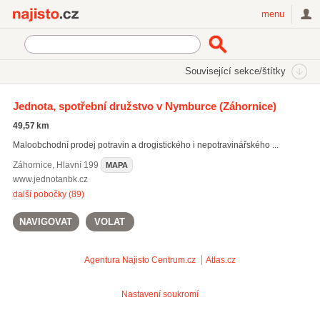
Najisto.cz
menu
SEKCE
ŠTÍTKY
Související sekce/štítky
Najisto.cz
Nakupování
Obchody
Potraviny a nápoje
Jednota, spotřební družstvo v Nymburce
(Záhornice)
Smíšené zboží a koloniály
49,57 km
On-line prodej smíšeného zboží
(1)
Maloobchodní prodej potravin a drogistického i nepotravinářského ...
Záhornice
,
Hlavní 199
MAPA
www.jednotanbk.cz
další pobočky (89)
NAVIGOVAT
VOLAT
Agentura Najisto
Centrum.cz
Atlas.cz
Nastavení soukromí