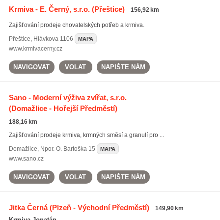
Krmiva - E. Černý, s.r.o.
(Přeštice)
156,92 km
Zajišťování prodeje chovatelských potřeb a krmiva.
Přeštice
,
Hlávkova 1106
MAPA
www.krmivacerny.cz
NAVIGOVAT
VOLAT
NAPIŠTE NÁM
Sano - Moderní výživa zvířat, s.r.o.
(Domažlice - Hořejší Předměstí)
188,16 km
Zajišťování prodeje krmiva, krmných směsí a granulí pro ...
Domažlice
,
Npor. O. Bartoška 15
MAPA
www.sano.cz
NAVIGOVAT
VOLAT
NAPIŠTE NÁM
Jitka Černá
(Plzeň - Východní Předměstí)
149,90 km
Krmiva Jonatán