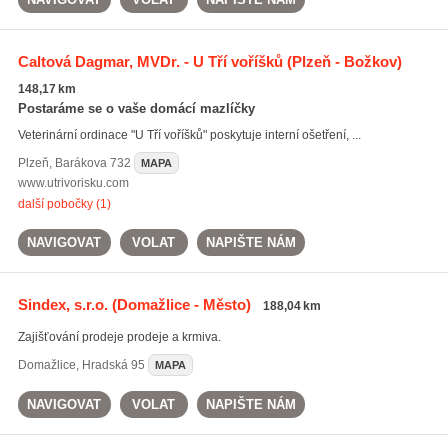
Caltová Dagmar, MVDr. - U Tří voříšků
(Plzeň - Božkov)
148,17 km
Postaráme se o vaše domácí mazlíčky
Veterinární ordinace "U Tří voříšků" poskytuje interní ošetření, ...
Plzeň
,
Barákova 732
MAPA
www.utrivorisku.com
další pobočky (1)
NAVIGOVAT
VOLAT
NAPIŠTE NÁM
Sindex, s.r.o.
(Domažlice - Město)
188,04 km
Zajišťování prodeje prodeje a krmiva.
Domažlice
,
Hradská 95
MAPA
NAVIGOVAT
VOLAT
NAPIŠTE NÁM