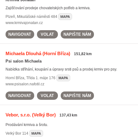
Zajišťování prodeje chovatelských potřeb a krmiva.
Plzeň
,
Mikulášské náměstí 484
MAPA
www.krmivajonatan.cz
NAVIGOVAT
VOLAT
NAPIŠTE NÁM
Michaela Dlouhá
(Horní Bříza)
151,82 km
Psi salon Michaela
Nabídka stříhání, koupání a úpravy srsti psů a prodej krmiv pro psy.
Horní Bříza
,
Třída 1. máje 176
MAPA
www.psisalon.nafotil.cz
NAVIGOVAT
VOLAT
NAPIŠTE NÁM
Vebor, s.r.o.
(Velký Bor)
137,43 km
Prodávání krmiva a šrotu.
Velký Bor
114
MAPA