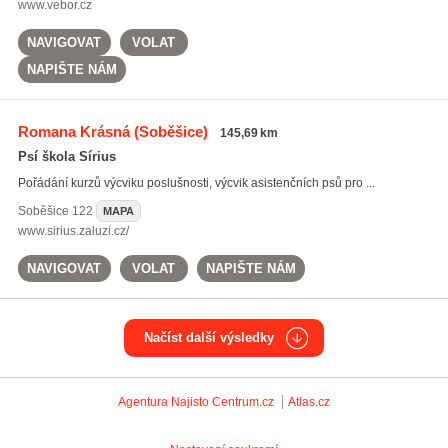
www.vebor.cz
NAVIGOVAT
VOLAT
NAPIŠTE NÁM
Romana Krásná
(Soběšice)
145,69 km
Psí škola Sírius
Pořádání kurzů výcviku poslušnosti, výcvik asistenčních psů pro ...
Soběšice
122
MAPA
www.sirius.zaluzi.cz/
NAVIGOVAT
VOLAT
NAPIŠTE NÁM
Načíst další výsledky
Agentura Najisto
Centrum.cz
Atlas.cz