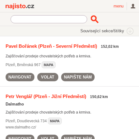
Najisto.cz
menu
SEKCE
ŠTÍTKY
Související sekce/štítky
Najisto.cz
Nakupování
Obchody
Zvířata a chovatelství
Pavel Bořánek
(Plzeň - Severní Předměstí)
152,02 km
Krmiva a krmné směsi
Zajišťování prodeje chovatelských potřeb a krmiva.
On-line prodej krmiv a krmných směsí
(189)
Plzeň
,
Brněnská 967
MAPA
NAVIGOVAT
VOLAT
NAPIŠTE NÁM
Petr Venglář
(Plzeň - Jižní Předměstí)
150,62 km
Dalmatho
Zajišťování prodeje chovatelských potřeb a krmiva.
Plzeň
,
Doudlevecká 734
MAPA
www.dalmatho.cz/
NAVIGOVAT
VOLAT
NAPIŠTE NÁM