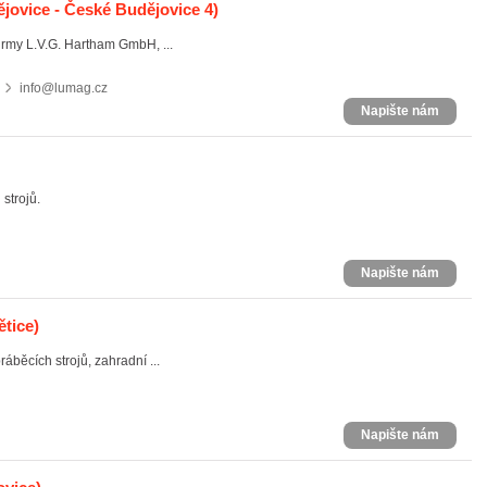
jovice - České Budějovice 4)
rmy L.V.G. Hartham GmbH, ...
info@lumag.cz
Napište nám
 strojů.
Napište nám
ětice)
áběcích strojů, zahradní ...
Napište nám