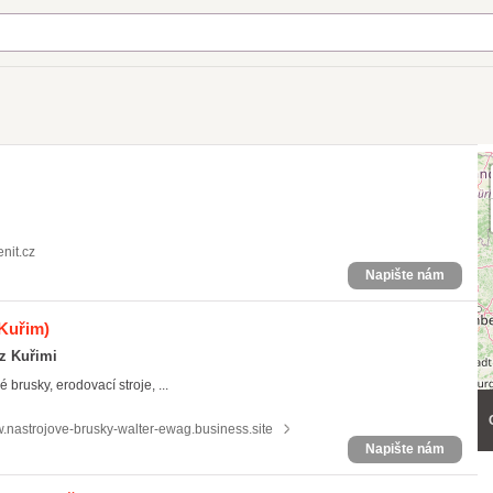
nit.cz
Napište nám
Kuřim)
 z Kuřimi
rusky, erodovací stroje, ...
.nastrojove-brusky-walter-ewag.business.site
Napište nám