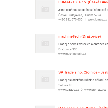
LUMAG CZ s.r.o.
(České Budě
Jsme dceřinou společností německé fi
České Budějovice
,
Hlinská 579a
+420 381 670 630
www.lumag.cz
machineTech
(Dražovice)
Prodej a servis tvářecích a obráběcích
Dražovice
336
www.machinetech.cz
SA Trade s.r.o.
(Solnice - Ješt
Prodej elektrického ručního nářadí, obr
Solnice
88
www.satrade.cz
www.promacz.cz