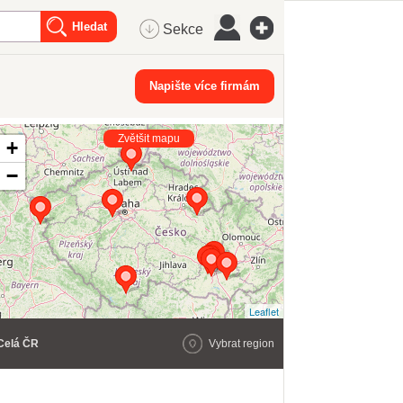
Sekce
Napište více firmám
Zvětšit mapu
+
−
Leaflet
Celá ČR
Vybrat region