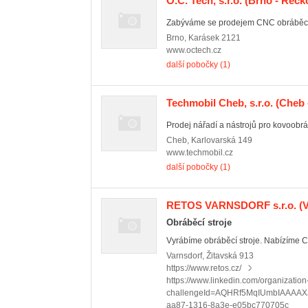
O.C. Tech, s.r.o.
(Brno - Řečk
Zabýváme se prodejem CNC obráběcíc
Brno
,
Karásek 2121
www.octech.cz
další pobočky (1)
Techmobil Cheb, s.r.o.
(Cheb -
Prodej nářadí a nástrojů pro kovoobrá
Cheb
,
Karlovarská 149
www.techmobil.cz
další pobočky (1)
RETOS VARNSDORF s.r.o.
(V
Obráběcí stroje
Vyrábíme obráběcí stroje. Nabízíme C
Varnsdorf
,
Žitavská 913
https://www.retos.cz/
https://www.linkedin.com/organizatio
challengeId=AQHRf5MqIUmbIAAA
aa87-1316-8a3e-e05bc770705c