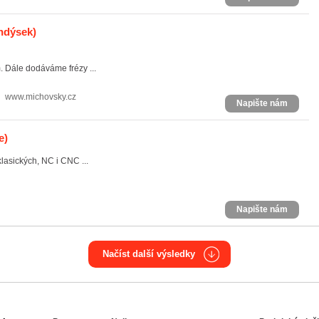
ndýsek)
. Dále dodáváme frézy ...
www.michovsky.cz
Napište nám
e)
lasických, NC i CNC ...
Napište nám
Načíst další výsledky