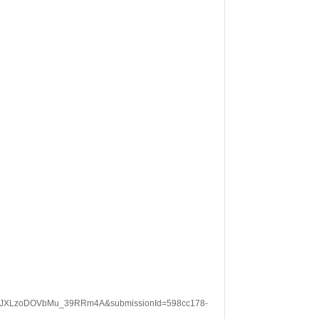
JXLzoDOVbMu_39RRm4A&submissionId=598cc178-