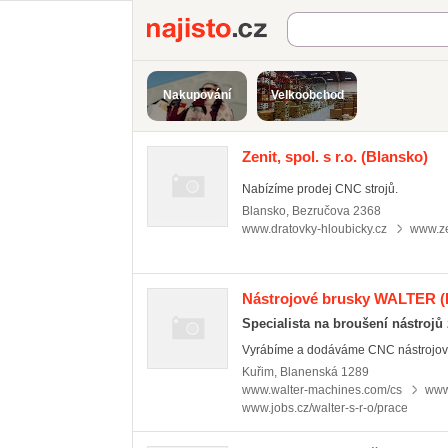
Najisto.cz
Nakupování
Velkoobchod
Zenit, spol. s r.o.
(Blansko)
Nabízíme prodej CNC strojů.
Blansko
,
Bezručova 2368
www.dratovky-hloubicky.cz
www.ze
Nástrojové brusky WALTER
(
Specialista na broušení nástrojů
Vyrábíme a dodáváme CNC nástrojové b
Kuřim
,
Blanenská 1289
www.walter-machines.com/cs
www
www.jobs.cz/walter-s-r-o/prace