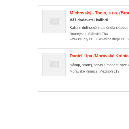
Michovský - Tools, s.r.o.
(Bra
Váš dodavatel kalibrů
Kalibry, dutinoměry a měřidla skladem
Brandýsek
,
Slánská E84
www.kalibry.cz
www.nastroje.cz
Daniel Lípa
(Moravské Knínic
Nákup, prodej, servis a modernizace k
Moravské Knínice
,
Mezihoří 119