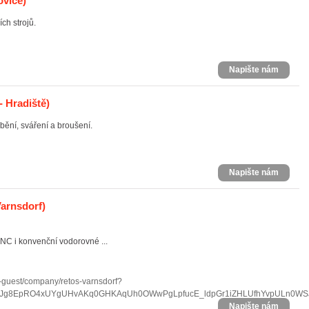
ovice)
h strojů.
Napište nám
 Hradiště)
bění, sváření a broušení.
Napište nám
arnsdorf)
NC i konvenční vodorovné ...
n-guest/company/retos-varnsdorf?
AXJg8EpRO4xUYgUHvAKq0GHKAqUh0OWwPgLpfucE_ldpGr1iZHLUfhYvpULn0WS
Napište nám