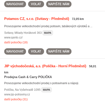
NAVIGOVAT
VOLAT
NAPIŠTE NÁM
Potamos CZ, s.r.o.
(Svitavy - Předměstí)
72,05 km
Provozujeme velkoobchodní prodej potravin, tabákových výrobků a ...
Svitavy
,
Milady Horákové 363
MAPA
www.qanto.cz/
další pobočky (18)
NAVIGOVAT
VOLAT
NAPIŠTE NÁM
JIP východočeská, a.s.
(Polička - Horní Předměstí)
58,01
km
Prodejna Cash & Carry POLIČKA
Provozujeme velkoobchodní prodej s potravinami a nápoji.
Polička
,
Na Vyšehradě 1095
MAPA
www.jip-potraviny.cz
další pobočky (31)