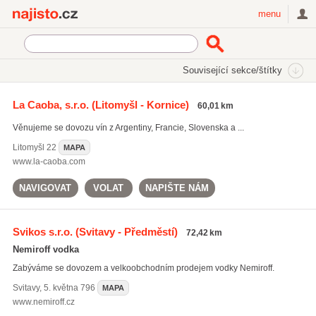
Najisto.cz
menu
SEKCE
ŠTÍTKY
Související sekce/štítky
Najisto.cz
Nakupování
Velkoobchod a zprostředkování obchodu
La Caoba, s.r.o.
(Litomyšl - Kornice)
60,01 km
Potraviny a nápoje
Věnujeme se dovozu vín z Argentiny, Francie, Slovenska a ...
Litomyšl
22
MAPA
www.la-caoba.com
NAVIGOVAT
VOLAT
NAPIŠTE NÁM
Svikos s.r.o.
(Svitavy - Předměstí)
72,42 km
Nemiroff vodka
Zabýváme se dovozem a velkoobchodním prodejem vodky Nemiroff.
Svitavy
,
5. května 796
MAPA
www.nemiroff.cz