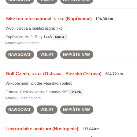
Bike fun international, s.r.o.
(Kopřivnice)
194,30 km
Vývoj, výroba a montáž jízdních kol.
Kopřivnice
,
Areál Tatry 1445
MAPA
www.bikefunint.com/
NAVIGOVAT
VOLAT
NAPIŠTE NÁM
Gull Czech, s.r.o.
(Ostrava - Slezská Ostrava)
204,72 km
Velkoobchodní prodej rybářských potřeb.
Ostrava
,
Československé armády 969
MAPA
www.gull-fishing.com
NAVIGOVAT
VOLAT
NAPIŠTE NÁM
Lectron bike centrum
(Hustopeče)
133,84 km