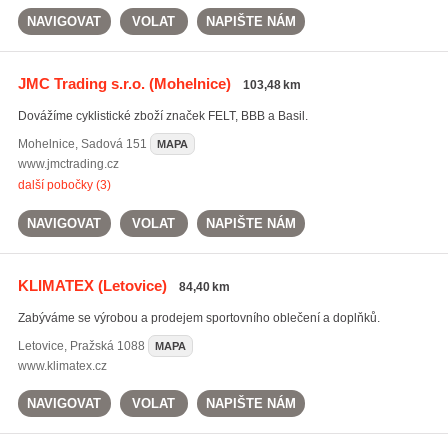
NAVIGOVAT
VOLAT
NAPIŠTE NÁM
JMC Trading s.r.o.
(Mohelnice)
103,48 km
Dovážíme cyklistické zboží značek FELT, BBB a Basil.
Mohelnice
,
Sadová 151
MAPA
www.jmctrading.cz
další pobočky (3)
NAVIGOVAT
VOLAT
NAPIŠTE NÁM
KLIMATEX
(Letovice)
84,40 km
Zabýváme se výrobou a prodejem sportovního oblečení a doplňků.
Letovice
,
Pražská 1088
MAPA
www.klimatex.cz
NAVIGOVAT
VOLAT
NAPIŠTE NÁM