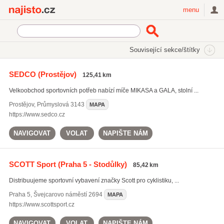
Najisto.cz
menu
SEKCE
ŠTÍTKY
Související sekce/štítky
Najisto.cz
Nakupování
Velkoobchod a zprostředkování obchodu
SEDCO
(Prostějov)
125,41 km
Sportovní a hobby potřeby
Velkoobchod sportovních potřeb nabízí míče MIKASA a GALA, stolní ...
Prostějov
,
Průmyslová 3143
MAPA
https://www.sedco.cz
NAVIGOVAT
VOLAT
NAPIŠTE NÁM
SCOTT Sport
(Praha 5 - Stodůlky)
85,42 km
Distribuujeme sportovní vybavení značky Scott pro cyklistiku, ...
Praha 5
,
Švejcarovo náměstí 2694
MAPA
https://www.scottsport.cz
NAVIGOVAT
VOLAT
NAPIŠTE NÁM