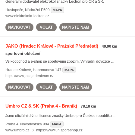
Generální dodavatel elektrokol značky Lectron pro ČR a SR.
Hustopeče
,
Nádražní E509
MAPA
www.elektrokola-lectron.cz
NAVIGOVAT
VOLAT
NAPIŠTE NÁM
JAKO
(Hradec Králové - Pražské Předměstí)
49,90 km
sportovní oblečení
Velkoobchod a e-shop se sportovním zbožím. Výhradní dovozce ...
Hradec Králové
,
Habrmanova 147
MAPA
https://www.jakojedenteam.cz
NAVIGOVAT
VOLAT
NAPIŠTE NÁM
Umbro CZ & SK
(Praha 4 - Braník)
78,18 km
Jsme oficiální držitel licence značky Umbro pro Českou republiku ...
Praha 4
,
Novodvorská 994
MAPA
www.umbro.cz
https://www.unisport-shop.cz