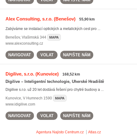
Alex Consulting, s.r.o.
(Benešov)
55,90 km
Zabýváme se instalací optických a metalických cest pro ...
Benešov
,
Vlašimská 344
MAPA
www.alexconsulting.cz
NAVIGOVAT
VOLAT
NAPIŠTE NÁM
Digilive, s.r.o.
(Kunovice)
168,52 km
Digilive – Inteligentní technologie, Uherské Hradiště
Digilive s.r.o. už 20 let dodává řešení pro chytré budovy a ...
Kunovice
,
V Humnech 1590
MAPA
www.idigilive.com
NAVIGOVAT
VOLAT
NAPIŠTE NÁM
Agentura Najisto
Centrum.cz
Atlas.cz