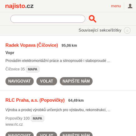
Najisto.cz
menu
SEKCE
ŠTÍTKY
Související sekce/štítky
Najisto.cz
Počítače a komunikace
Počítačové a síťové služby
Radek Vopava
(Číčovice)
95,06 km
Optické sítě
Vopr
Provádím elektromontážní práce a silnoproudé i slaboproudé ...
Číčovice
35
MAPA
NAVIGOVAT
VOLAT
NAPIŠTE NÁM
RLC Praha, a.s.
(Popovičky)
64,49 km
Výroba a prodej výrobků určených pro výstavbu, rekonstrukci, ...
Popovičky
100
MAPA
www.rlc.cz
NAVIGOVAT
VOLAT
NAPIŠTE NÁM