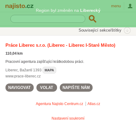
Najisto.cz
menu
Region byl změněn na
Liberecký
SEKCE
ŠTÍTKY
Související sekce/štítky
Najisto.cz
Práce a kariéra
Personální a pracovní agentury
Práce Liberec s.r.o.
(Liberec - Liberec I-Staré Město)
Brigády a krátkodobé práce
110,04 km
Brigády pro studenty
(31)
Pracovní agentura zajišťující krátkodobou práci.
Liberec
,
Bažantí 1393
MAPA
www.prace-liberec.cz
NAVIGOVAT
VOLAT
NAPIŠTE NÁM
Agentura Najisto
Centrum.cz
Atlas.cz
Nastavení soukromí