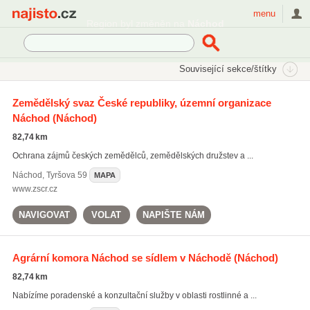
Najisto.cz
menu
SEKCE
ŠTÍTKY
Související sekce/štítky
Najisto.cz
Práce a kariéra
Profesní a zájmové organizace
Zemědělský svaz České republiky, územní organizace
Náchod
(Náchod)
Spolky chovatelů
(205)
Rybářské spolky
(185)
82,74 km
Odborové organizace
(141)
Ochrana zájmů českých zemědělců, zemědělských družstev a ...
Všechny související sekce
Náchod
,
Tyršova 59
MAPA
www.zscr.cz
NAVIGOVAT
VOLAT
NAPIŠTE NÁM
Agrární komora Náchod se sídlem v Náchodě
(Náchod)
82,74 km
Nabízíme poradenské a konzultační služby v oblasti rostlinné a ...