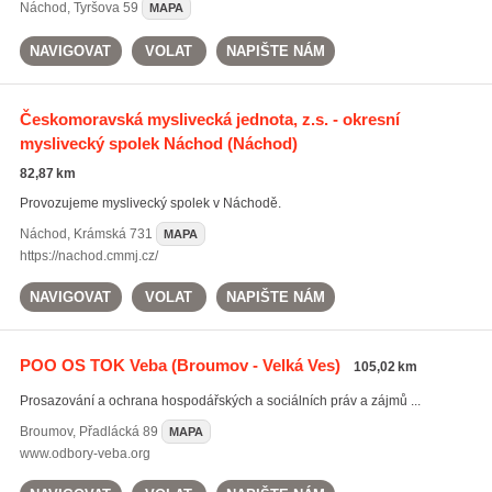
Náchod
,
Tyršova 59
MAPA
NAVIGOVAT
VOLAT
NAPIŠTE NÁM
Českomoravská myslivecká jednota, z.s. - okresní
myslivecký spolek Náchod
(Náchod)
82,87 km
Provozujeme myslivecký spolek v Náchodě.
Náchod
,
Krámská 731
MAPA
https://nachod.cmmj.cz/
NAVIGOVAT
VOLAT
NAPIŠTE NÁM
POO OS TOK Veba
(Broumov - Velká Ves)
105,02 km
Prosazování a ochrana hospodářských a sociálních práv a zájmů ...
Broumov
,
Přadlácká 89
MAPA
www.odbory-veba.org