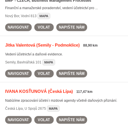
BMP - CZECH, Business Management Processes
Finanční a manažerské poradenství, vedení účetnictví pro ...
Nový Bor
,
Vodní 813
MAPA
NAVIGOVAT
VOLAT
NAPIŠTE NÁM
Jitka Valentová
(Semily - Podmoklice)
88,90 km
Vedení účetnictví a daňové evidence.
Semily
,
Bavlnářská 101
MAPA
NAVIGOVAT
VOLAT
NAPIŠTE NÁM
IVANA KOSŤUNOVÁ
(Česká Lípa)
117,47 km
Nabízíme zpracování účetní i mzdové agendy včetně daňových přiznání.
Česká Lípa
,
U Spojů 2675
MAPA
NAVIGOVAT
VOLAT
NAPIŠTE NÁM