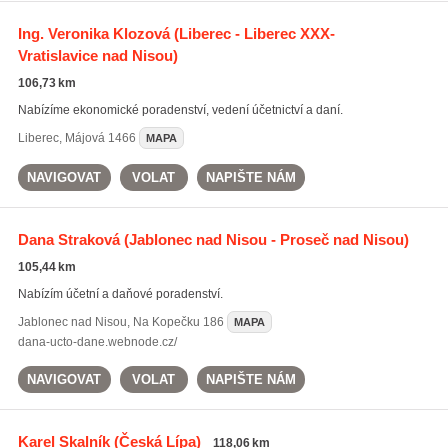
Ing. Veronika Klozová
(Liberec - Liberec XXX-
Vratislavice nad Nisou)
106,73 km
Nabízíme ekonomické poradenství, vedení účetnictví a daní.
Liberec
,
Májová 1466
MAPA
NAVIGOVAT
VOLAT
NAPIŠTE NÁM
Dana Straková
(Jablonec nad Nisou - Proseč nad Nisou)
105,44 km
Nabízím účetní a daňové poradenství.
Jablonec nad Nisou
,
Na Kopečku 186
MAPA
dana-ucto-dane.webnode.cz/
NAVIGOVAT
VOLAT
NAPIŠTE NÁM
Karel Skalník
(Česká Lípa)
118,06 km