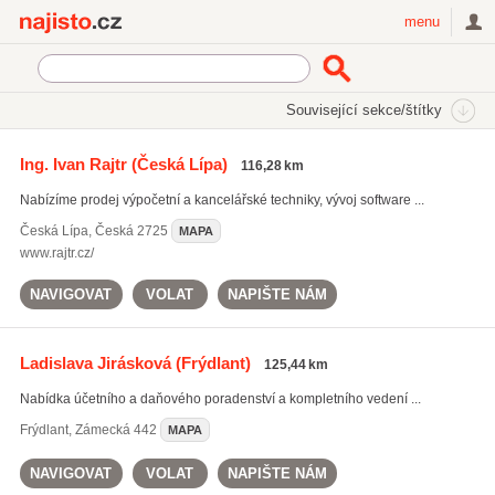
Najisto.cz
menu
SEKCE
ŠTÍTKY
Související sekce/štítky
Najisto.cz
Právo a finance
Daně a účetnictví
Účetnictví
Ing. Ivan Rajtr
(Česká Lípa)
116,28 km
Nabízíme prodej výpočetní a kancelářské techniky, vývoj software ...
Česká Lípa
,
Česká 2725
MAPA
www.rajtr.cz/
NAVIGOVAT
VOLAT
NAPIŠTE NÁM
Ladislava Jirásková
(Frýdlant)
125,44 km
Nabídka účetního a daňového poradenství a kompletního vedení ...
Frýdlant
,
Zámecká 442
MAPA
NAVIGOVAT
VOLAT
NAPIŠTE NÁM