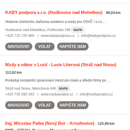
KABY podpora s.r.o.
(Hodkovice nad Mohelkou)
98,04 km
Vedeme účetnictví, daňovou evidenci a mzdy pro OSVČ i s.r.o., ...
Hodkovice nad Mohelkou
,
Poštovská 190
MAPA
+420 725 725 969
www.kabypodpora.cz
info@kabypodpora.cz
NAVIGOVAT
VOLAT
NAPIŠTE NÁM
Mzdy a nábor s Lucií - Lucie Literová
(Stráž nad Nisou)
112,82 km
Poskytuji kompletní zpracování mezd pro malé a střední firmy po ...
Stráž nad Nisou
,
Werichova 446
MAPA
+420 735 390 393
www.mzdyanabor.cz
info@mzdyanabor.cz
NAVIGOVAT
VOLAT
NAPIŠTE NÁM
Ing. Miroslav Patka
(Nový Bor - Arnultovice)
125,96 km