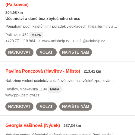
(Palkovice)
204,98 km
Účetnictví a daně bez zbytečného stresu
Pomáhám podnikatelům mít pořádek v dokladech, hlídat termíny a ...
Palkovice
452
MAPA
+420 771 119 964
www.uctohelp.cz
info@uctohelp.cz
NAVIGOVAT
VOLAT
NAPIŠTE NÁM
Pavlína Ponczová
(Havířov - Město)
213,41 km
Nabízíme vedení účetnictví a daňové evidence včetně zpracování ...
Havířov
,
Moskevská 1104
MAPA
www.pp-ucetnictvi.cz
NAVIGOVAT
VOLAT
NAPIŠTE NÁM
Georgia Vašinová
(Nýdek)
237,34 km