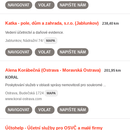
NAVIGOVAT
VOLAT
NAPIŠTE NÁM
Katka - pole, dům a zahrada, s.r.o.
(Jablunkov)
238,40 km
Vedení účetnictví a daňové evidence.
Jablunkov
,
Nádražní 74/
MAPA
NAVIGOVAT
VOLAT
NAPIŠTE NÁM
Alena Korábečná
(Ostrava - Moravská Ostrava)
201,95 km
KORAL
Poskytování služeb v oblasti správy nemovitostí pro soukromé ...
Ostrava
,
Budečská 1724
MAPA
www.koral-ostrava.com
NAVIGOVAT
VOLAT
NAPIŠTE NÁM
Účtohelp - Účetní služby pro OSVČ a malé firmy