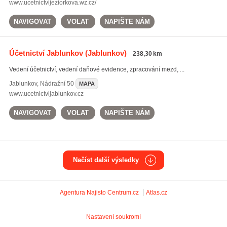
www.ucetnictvijeziorkova.wz.cz/
NAVIGOVAT
VOLAT
NAPIŠTE NÁM
Účetnictví Jablunkov
(Jablunkov)
238,30 km
Vedení účetnictví, vedení daňové evidence, zpracování mezd, ...
Jablunkov
,
Nádražní 50
MAPA
www.ucetnictvijablunkov.cz
NAVIGOVAT
VOLAT
NAPIŠTE NÁM
Načíst další výsledky
Agentura Najisto
Centrum.cz
Atlas.cz
Nastavení soukromí