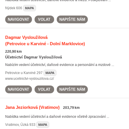
Nabídka vedení účetnictví, daňové evidence a mezd. Poskytování ...
Nýdek
606
MAPA
NAVIGOVAT
VOLAT
NAPIŠTE NÁM
Dagmar Vysloužilová
(Petrovice u Karviné - Dolní Marklovice)
220,90 km
Účetnictví Dagmar Vysloužilová
Nabízím vedení účetnictví, daňové evidence a personální a mzdové ...
Petrovice u Karviné
297
MAPA
www.ucetnictvi-vyslouzilova.cz/
NAVIGOVAT
VOLAT
NAPIŠTE NÁM
Jana Jeziorková
(Vratimov)
203,79 km
Nabídka vedení účetnictví a daňové evidence včetně zpracování ...
Vratimov
,
Úzká 933
MAPA