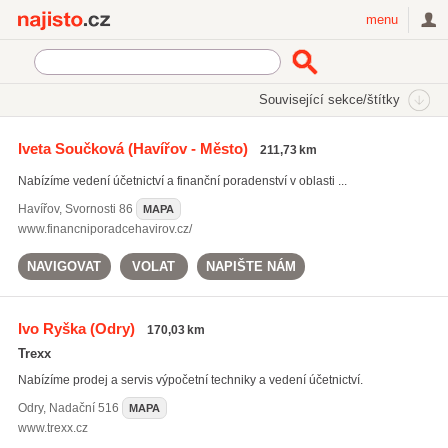
Najisto.cz
menu
SEKCE
ŠTÍTKY
Související sekce/štítky
Najisto.cz
Právo a finance
Daně a účetnictví
Účetnictví
Iveta Součková
(Havířov - Město)
211,73 km
Nabízíme vedení účetnictví a finanční poradenství v oblasti ...
Havířov
,
Svornosti 86
MAPA
www.financniporadcehavirov.cz/
NAVIGOVAT
VOLAT
NAPIŠTE NÁM
Ivo Ryška
(Odry)
170,03 km
Trexx
Nabízíme prodej a servis výpočetní techniky a vedení účetnictví.
Odry
,
Nadační 516
MAPA
www.trexx.cz