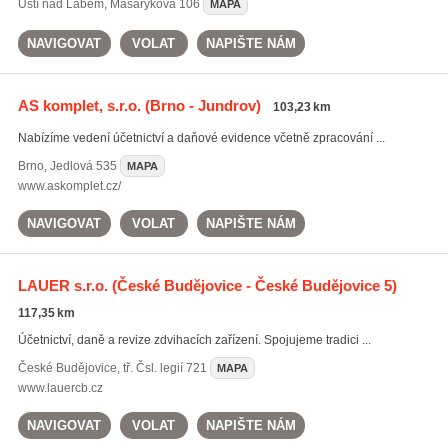
Ústí nad Labem
,
Masarykova 106
MAPA
NAVIGOVAT
VOLAT
NAPIŠTE NÁM
AS komplet, s.r.o.
(Brno - Jundrov)
103,23 km
Nabízíme vedení účetnictví a daňové evidence včetně zpracování ...
Brno
,
Jedlová 535
MAPA
www.askomplet.cz/
NAVIGOVAT
VOLAT
NAPIŠTE NÁM
LAUER s.r.o.
(České Budějovice - České Budějovice 5)
117,35 km
Účetnictví, daně a revize zdvihacích zařízení. Spojujeme tradici ...
České Budějovice
,
tř. Čsl. legií 721
MAPA
www.lauercb.cz
NAVIGOVAT
VOLAT
NAPIŠTE NÁM