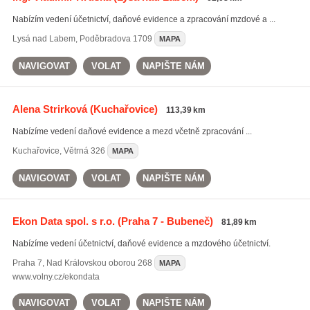
Nabízím vedení účetnictví, daňové evidence a zpracování mzdové a ...
Lysá nad Labem
,
Poděbradova 1709
MAPA
NAVIGOVAT
VOLAT
NAPIŠTE NÁM
Alena Strirková
(Kuchařovice)
113,39 km
Nabízíme vedení daňové evidence a mezd včetně zpracování ...
Kuchařovice
,
Větrná 326
MAPA
NAVIGOVAT
VOLAT
NAPIŠTE NÁM
Ekon Data spol. s r.o.
(Praha 7 - Bubeneč)
81,89 km
Nabízíme vedení účetnictví, daňové evidence a mzdového účetnictví.
Praha 7
,
Nad Královskou oborou 268
MAPA
www.volny.cz/ekondata
NAVIGOVAT
VOLAT
NAPIŠTE NÁM