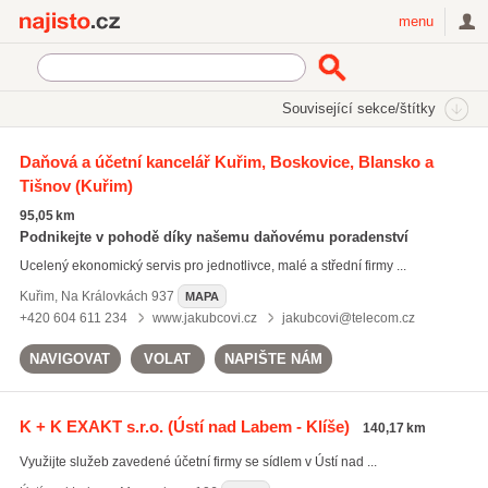
Najisto.cz
menu
SEKCE
ŠTÍTKY
Související sekce/štítky
Najisto.cz
Právo a finance
Daně a účetnictví
Zpracování mezd
Daňová a účetní kancelář Kuřim, Boskovice, Blansko a
Tišnov
(Kuřim)
95,05 km
Podnikejte v pohodě díky našemu daňovému poradenství
Ucelený ekonomický servis pro jednotlivce, malé a střední firmy ...
Kuřim
,
Na Královkách 937
MAPA
+420 604 611 234
www.jakubcovi.cz
jakubcovi@telecom.cz
NAVIGOVAT
VOLAT
NAPIŠTE NÁM
K + K EXAKT s.r.o.
(Ústí nad Labem - Klíše)
140,17 km
Využijte služeb zavedené účetní firmy se sídlem v Ústí nad ...