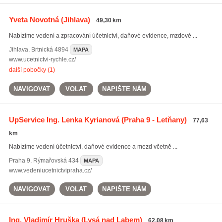
Yveta Novotná
(Jihlava)
49,30 km
Nabízíme vedení a zpracování účetnictví, daňové evidence, mzdové ...
Jihlava
,
Brtnická 4894
MAPA
www.ucetnictvi-rychle.cz/
další pobočky (1)
NAVIGOVAT
VOLAT
NAPIŠTE NÁM
UpService Ing. Lenka Kyrianová
(Praha 9 - Letňany)
77,63
km
Nabízíme vedení účetnictví, daňové evidence a mezd včetně ...
Praha 9
,
Rýmařovská 434
MAPA
www.vedeniucetnictvipraha.cz/
NAVIGOVAT
VOLAT
NAPIŠTE NÁM
Ing. Vladimír Hruška
(Lysá nad Labem)
62,08 km