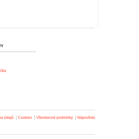
by
ačka
na údajů
Cookies
Všeobecné podmínky
Nápověda