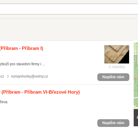
Příbram - Příbram I)
oží pro stavební firmy i ...
2 nabídky
.cz
romanhorky@volny.cz
Napište nám
.
(Příbram - Příbram VI-Březové Hory)
řeva.
Napište nám