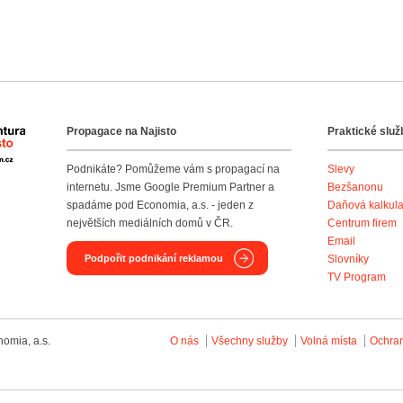
Propagace na Najisto
Praktické služ
Agentura Najisto
Podnikáte? Pomůžeme vám s propagací na
Slevy
internetu. Jsme Google Premium Partner a
Bezšanonu
spadáme pod Economia, a.s. - jeden z
Daňová kalkul
největších mediálních domů v ČR.
Centrum firem
Email
Podpořit podnikání reklamou
Slovníky
TV Program
omia, a.s.
O nás
Všechny služby
Volná místa
Ochra