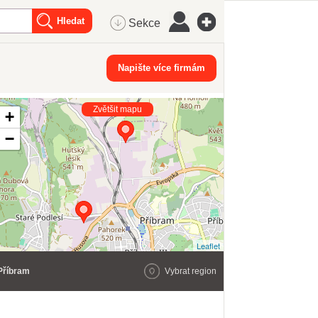
Sekce
Napište více firmám
Zvětšit mapu
+
−
Leaflet
Příbram
Vybrat region