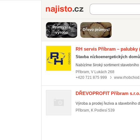
Najisto.cz
Průmysl a
Dřevo průmysl
výroba
RH servis Příbram – palubky
(
Stavba nízkoenergetických domů
Nabízíme široký sortiment stavebního zb
Příbram
,
V Lukách 268
+420 721 875 999
www.rhobchod
DŘEVOPROFIT Příbram s.r.o
Výroba a prodej řeziva a stavebního d
Příbram
,
K Podlesí 539