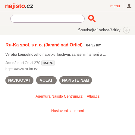
Najisto.cz
menu
SEKCE
ŠTÍTKY
Související sekce/štítky
Najisto.cz
Průmysl a výroba
Dřevozpracující průmysl
Ru-Ka spol. s r. o.
(Jamné nad Orlicí)
84,52 km
Výroba nábytku
Kuchyňský nábytek
Výroba koupelnového nábytku, kuchyní, zařízení interiérů a ...
Jamné nad Orlicí
270
MAPA
https://www.ru-ka.cz
NAVIGOVAT
VOLAT
NAPIŠTE NÁM
Agentura Najisto
Centrum.cz
Atlas.cz
Nastavení soukromí