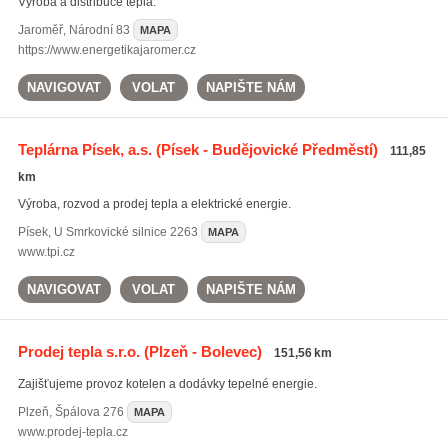
Výroba a distribuce tepla.
Jaroměř
,
Národní 83
MAPA
https://www.energetikajaromer.cz
NAVIGOVAT
VOLAT
NAPIŠTE NÁM
Teplárna Písek, a.s.
(Písek - Budějovické Předměstí)
111,85
km
Výroba, rozvod a prodej tepla a elektrické energie.
Písek
,
U Smrkovické silnice 2263
MAPA
www.tpi.cz
NAVIGOVAT
VOLAT
NAPIŠTE NÁM
Prodej tepla s.r.o.
(Plzeň - Bolevec)
151,56 km
Zajišťujeme provoz kotelen a dodávky tepelné energie.
Plzeň
,
Špálova 276
MAPA
www.prodej-tepla.cz