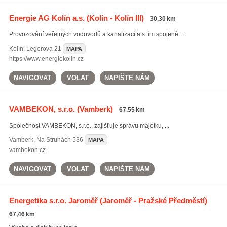
Energie AG Kolín a.s.
(Kolín - Kolín III)
30,30 km
Provozování veřejných vodovodů a kanalizací a s tím spojené ...
Kolín
,
Legerova 21
MAPA
https://www.energiekolin.cz
NAVIGOVAT
VOLAT
NAPIŠTE NÁM
VAMBEKON, s.r.o.
(Vamberk)
67,55 km
Společnost VAMBEKON, s.r.o., zajišťuje správu majetku, ...
Vamberk
,
Na Struhách 536
MAPA
vambekon.cz
NAVIGOVAT
VOLAT
NAPIŠTE NÁM
Energetika s.r.o. Jaroměř
(Jaroměř - Pražské Předměstí)
67,46 km