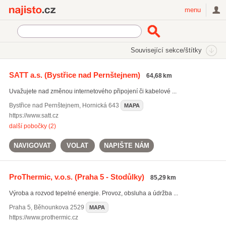
Najisto.cz
menu
SEKCE
ŠTÍTKY
Související sekce/štítky
Najisto.cz
Průmysl a výroba
Energetický průmysl
SATT a.s.
(Bystřice nad Pernštejnem)
64,68 km
Teplárny a distribuce tepla
Uvažujete nad změnou internetového připojení či kabelové ...
Bystřice nad Pernštejnem
,
Hornická 643
MAPA
https://www.satt.cz
další pobočky (2)
NAVIGOVAT
VOLAT
NAPIŠTE NÁM
ProThermic, v.o.s.
(Praha 5 - Stodůlky)
85,29 km
Výroba a rozvod tepelné energie. Provoz, obsluha a údržba ...
Praha 5
,
Běhounkova 2529
MAPA
https://www.prothermic.cz