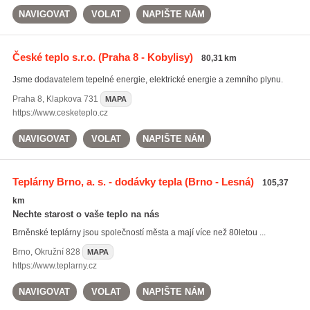
NAVIGOVAT
VOLAT
NAPIŠTE NÁM
České teplo s.r.o.
(Praha 8 - Kobylisy)
80,31 km
Jsme dodavatelem tepelné energie, elektrické energie a zemního plynu.
Praha 8
,
Klapkova 731
MAPA
https://www.cesketeplo.cz
NAVIGOVAT
VOLAT
NAPIŠTE NÁM
Teplárny Brno, a. s. - dodávky tepla
(Brno - Lesná)
105,37
km
Nechte starost o vaše teplo na nás
Brněnské teplárny jsou společností města a mají více než 80letou ...
Brno
,
Okružní 828
MAPA
https://www.teplarny.cz
NAVIGOVAT
VOLAT
NAPIŠTE NÁM