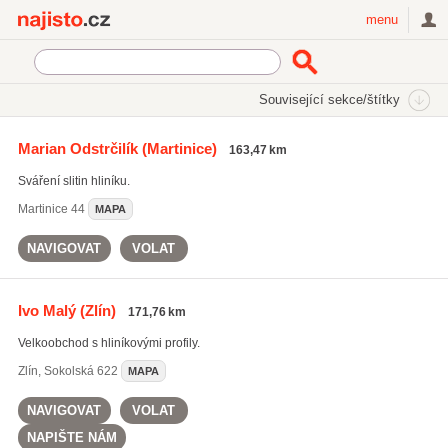
Najisto.cz
menu
SEKCE
ŠTÍTKY
Související sekce/štítky
Najisto.cz
Průmysl a výroba
Hutní průmysl a kovovýroba
Marian Odstrčilík
(Martinice)
163,47 km
Kovy a slitiny
Sváření slitin hliníku.
Martinice
44
MAPA
NAVIGOVAT
VOLAT
Ivo Malý
(Zlín)
171,76 km
Velkoobchod s hliníkovými profily.
Zlín
,
Sokolská 622
MAPA
NAVIGOVAT
VOLAT
NAPIŠTE NÁM