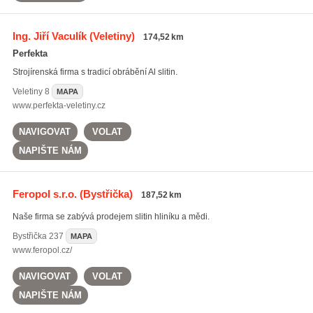
Ing. Jiří Vaculík
(Veletiny)
174,52 km
Perfekta
Strojírenská firma s tradicí obrábění Al slitin.
Veletiny
8
MAPA
www.perfekta-veletiny.cz
NAVIGOVAT
VOLAT
NAPIŠTE NÁM
Feropol s.r.o.
(Bystřička)
187,52 km
Naše firma se zabývá prodejem slitin hliníku a mědi.
Bystřička
237
MAPA
www.feropol.cz/
NAVIGOVAT
VOLAT
NAPIŠTE NÁM