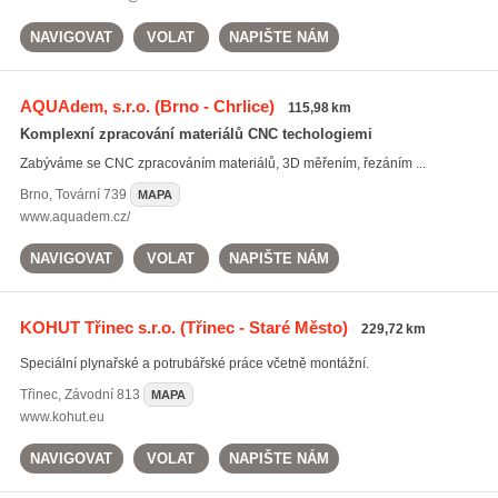
NAVIGOVAT
VOLAT
NAPIŠTE NÁM
AQUAdem, s.r.o.
(Brno - Chrlice)
115,98 km
Komplexní zpracování materiálů CNC techologiemi
Zabýváme se CNC zpracováním materiálů, 3D měřením, řezáním ...
Brno
,
Tovární 739
MAPA
www.aquadem.cz/
NAVIGOVAT
VOLAT
NAPIŠTE NÁM
KOHUT Třinec s.r.o.
(Třinec - Staré Město)
229,72 km
Speciální plynařské a potrubářské práce včetně montážní.
Třinec
,
Závodní 813
MAPA
www.kohut.eu
NAVIGOVAT
VOLAT
NAPIŠTE NÁM