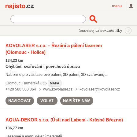
Najisto.cz
menu
SEKCE
ŠTÍTKY
Související sekce/štítky
Najisto.cz
Průmysl a výroba
Hutní průmysl a kovovýroba
KOVOLASER s.r.o. – Řezání a pálení laserem
Laserové opracování
(Olomouc - Holice)
134,23 km
Ohýbání, svařování i povrchová úprava
Nabízíme pro vás laserové pálení, 3D pálení, 3D svařování, ...
Olomouc
,
Hamerská 856
MAPA
+420 588 500 864
www.kovolaser.cz
kovolaser@kovolaser.cz
NAVIGOVAT
VOLAT
NAPIŠTE NÁM
AQUA-DEKOR s.r.o.
(Ústí nad Labem - Krásné Březno)
136,77 km
Laserové a vodní dělení materiálů.