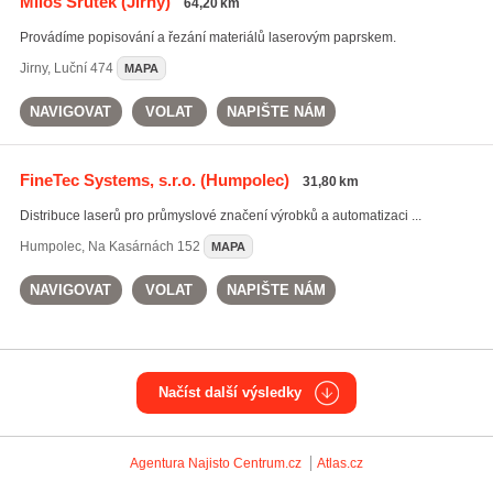
Miloš Šrůtek
(Jirny)
64,20 km
Provádíme popisování a řezání materiálů laserovým paprskem.
Jirny
,
Luční 474
MAPA
NAVIGOVAT
VOLAT
NAPIŠTE NÁM
FineTec Systems, s.r.o.
(Humpolec)
31,80 km
Distribuce laserů pro průmyslové značení výrobků a automatizaci ...
Humpolec
,
Na Kasárnách 152
MAPA
NAVIGOVAT
VOLAT
NAPIŠTE NÁM
Načíst další výsledky
Agentura Najisto
Centrum.cz
Atlas.cz