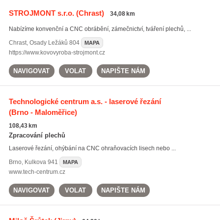
STROJMONT s.r.o.
(Chrast)
34,08 km
Nabízíme konvenční a CNC obrábění, zámečnictví, tváření plechů, ...
Chrast
,
Osady Ležáků 804
MAPA
https://www.kovovyroba-strojmont.cz
NAVIGOVAT
VOLAT
NAPIŠTE NÁM
Technologické centrum a.s. - laserové řezání
(Brno - Maloměřice)
108,43 km
Zpracování plechů
Laserové řezání, ohýbání na CNC ohraňovacích lisech nebo ...
Brno
,
Kulkova 941
MAPA
www.tech-centrum.cz
NAVIGOVAT
VOLAT
NAPIŠTE NÁM