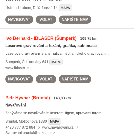
Ústí nad Labem
,
Drážďanská 14
MAPA
NAVIGOVAT
VOLAT
NAPIŠTE NÁM
Ivo Bernard - IBLASER
(Šumperk)
109,75 km
Laserové gravírování a řezání, grafika, sublimace
Laserové gravírování je alternativa mechanického gravírování ...
Šumperk
,
Čsl. armády 641
MAPA
www.iblaser.cz
NAVIGOVAT
VOLAT
NAPIŠTE NÁM
Petr Hyvnar
(Bruntál)
143,83 km
Navařování
Zabýváme se navařováním laserem, tigem, opravami forem, ...
Bruntál
,
Motlochova 1880
MAPA
+420 777 872 884
www.navarovani.cz
Svarovani.bruntal@seznam.cz