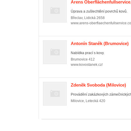
Arens Oberflächenfullservice, 
Úprava a zušlechtění povrchů kovů.
Břeclav
,
Lidická 2658
www.arens-oberflaechenfullservice.c
Antonín Staněk
(Brumovice)
Nabídka prací s kovy.
Brumovice
412
www.kovostanek.cz/
Zdeněk Svoboda
(Milovice)
Provádění zakázkových zámečnických
Milovice
,
Letecká 420