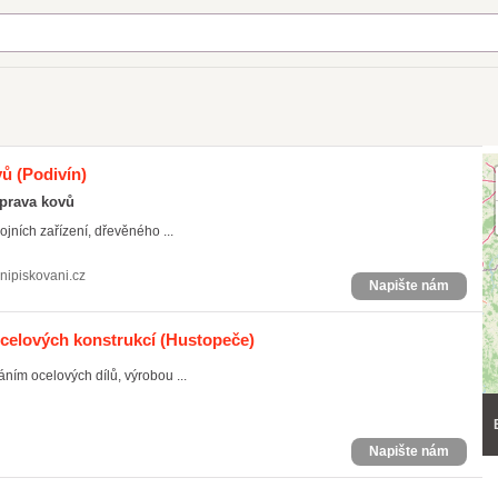
vů
(Podivín)
úprava kovů
jních zařízení, dřevěného ...
nipiskovani.cz
Napište nám
ocelových konstrukcí
(Hustopeče)
ním ocelových dílů, výrobou ...
Napište nám