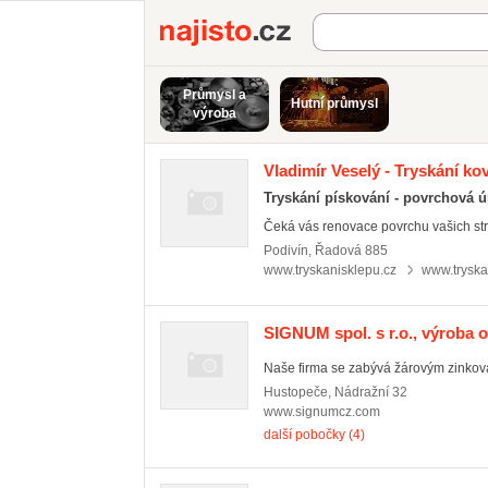
Najisto.cz
Průmysl a
Hutní průmysl
výroba
Vladimír Veselý - Tryskání ko
Tryskání pískování - povrchová 
Čeká vás renovace povrchu vašich stro
Podivín
,
Řadová 885
www.tryskanisklepu.cz
www.tryska
SIGNUM spol. s r.o., výroba 
Naše firma se zabývá žárovým zinková
Hustopeče
,
Nádražní 32
www.signumcz.com
další pobočky (4)