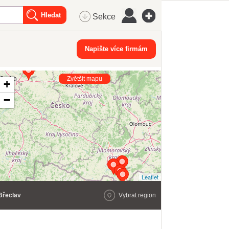
Sekce
Napište více firmám
Zvětšit mapu
+
−
Leaflet
Břeclav
Vybrat region