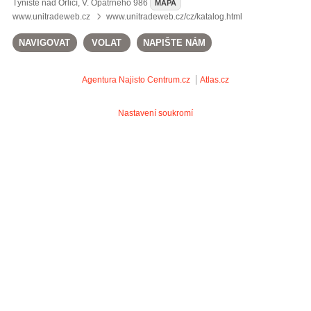
Týniště nad Orlicí
,
V. Opatrného 986
MAPA
www.unitradeweb.cz
www.unitradeweb.cz/cz/katalog.html
NAVIGOVAT
VOLAT
NAPIŠTE NÁM
Agentura Najisto
Centrum.cz
Atlas.cz
Nastavení soukromí