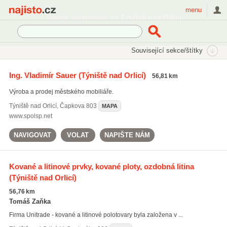
Najisto.cz
menu
Region byl změněn na
Týniště nad Orlicí
SEKCE
ŠTÍTKY
Související sekce/štítky
Najisto.cz
Průmysl a výroba
Hutní průmysl a kovovýroba
Ing. Vladimír Sauer
(Týniště nad Orlicí)
56,81 km
Zámky a kování, kovářské výrobky
Výroba a prodej městského mobiliáře.
Týniště nad Orlicí
,
Čapkova 803
MAPA
www.spolsp.net
NAVIGOVAT
VOLAT
NAPIŠTE NÁM
Kované a litinové prvky, kované ploty, ozdobná litina
(Týniště nad Orlicí)
56,76 km
Tomáš Zaňka
Firma Unitrade - kované a litinové polotovary byla založena v ...