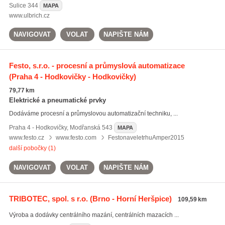
Sulice
344
MAPA
www.ulbrich.cz
NAVIGOVAT
VOLAT
NAPIŠTE NÁM
Festo, s.r.o. - procesní a průmyslová automatizace
(Praha 4 - Hodkovičky - Hodkovičky)
79,77 km
Elektrické a pneumatické prvky
Dodáváme procesní a průmyslovou automatizační techniku, ...
Praha 4 - Hodkovičky
,
Modřanská 543
MAPA
www.festo.cz
www.festo.com
FestonaveletrhuAmper2015
další pobočky (1)
NAVIGOVAT
VOLAT
NAPIŠTE NÁM
TRIBOTEC, spol. s r.o.
(Brno - Horní Heršpice)
109,59 km
Výroba a dodávky centrálního mazání, centrálních mazacích ...