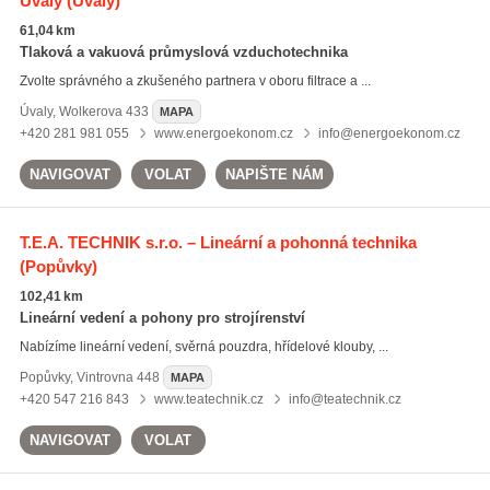
Úvaly
(Úvaly)
61,04 km
Tlaková a vakuová průmyslová vzduchotechnika
Zvolte správného a zkušeného partnera v oboru filtrace a ...
Úvaly
,
Wolkerova 433
MAPA
+420 281 981 055
www.energoekonom.cz
info@energoekonom.cz
NAVIGOVAT
VOLAT
NAPIŠTE NÁM
T.E.A. TECHNIK s.r.o. – Lineární a pohonná technika
(Popůvky)
102,41 km
Lineární vedení a pohony pro strojírenství
Nabízíme lineární vedení, svěrná pouzdra, hřídelové klouby, ...
Popůvky
,
Vintrovna 448
MAPA
+420 547 216 843
www.teatechnik.cz
info@teatechnik.cz
NAVIGOVAT
VOLAT