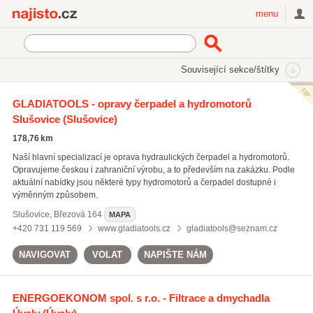
Najisto.cz
menu
SEKCE
ŠTÍTKY
Související sekce/štítky
Najisto.cz
Průmysl a výroba
Strojírenský průmysl
GLADIATOOLS - opravy čerpadel a hydromotorů
Hydraulická a pneumatická technika
Slušovice
(Slušovice)
178,76 km
Naší hlavní specializací je oprava hydraulických čerpadel a hydromotorů.
Opravujeme českou i zahraniční výrobu, a to především na zakázku. Podle
aktuální nabídky jsou některé typy hydromotorů a čerpadel dostupné i
výměnným způsobem.
Slušovice
,
Březová 164
MAPA
+420 731 119 569
www.gladiatools.cz
gladiatools@seznam.cz
NAVIGOVAT
VOLAT
NAPIŠTE NÁM
ENERGOEKONOM spol. s r.o. - Filtrace a dmychadla