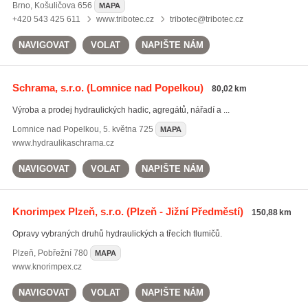
Brno
,
Košuličova 656
MAPA
+420 543 425 611
www.tribotec.cz
tribotec@tribotec.cz
NAVIGOVAT
VOLAT
NAPIŠTE NÁM
Schrama, s.r.o.
(Lomnice nad Popelkou)
80,02 km
Výroba a prodej hydraulických hadic, agregátů, nářadí a ...
Lomnice nad Popelkou
,
5. května 725
MAPA
www.hydraulikaschrama.cz
NAVIGOVAT
VOLAT
NAPIŠTE NÁM
Knorimpex Plzeň, s.r.o.
(Plzeň - Jižní Předměstí)
150,88 km
Opravy vybraných druhů hydraulických a třecích tlumičů.
Plzeň
,
Pobřežní 780
MAPA
www.knorimpex.cz
NAVIGOVAT
VOLAT
NAPIŠTE NÁM