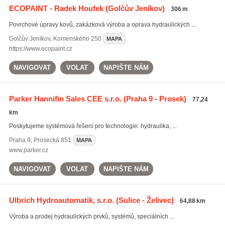
ECOPAINT - Radek Houfek
(Golčův Jeníkov)
306 m
Povrchové úpravy kovů, zakázková výroba a oprava hydraulických ...
Golčův Jeníkov
,
Komenského 250
MAPA
https://www.ecopaint.cz
NAVIGOVAT
VOLAT
NAPIŠTE NÁM
Parker Hannifin Sales CEE s.r.o.
(Praha 9 - Prosek)
77,24
km
Poskytujeme systémová řešení pro technologie: hydraulika, ...
Praha 9
,
Prosecká 851
MAPA
www.parker.cz
NAVIGOVAT
VOLAT
NAPIŠTE NÁM
Ulbrich Hydroautomatik, s.r.o.
(Sulice - Želivec)
64,88 km
Výroba a prodej hydraulických prvků, systémů, speciálních ...