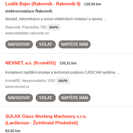
Luděk Bajer
(Rakovník - Rakovník II)
128,50 km
elektroinstalace Rakovník
Montáž, rekonstrukce a revize elektrických instalací a opravy ...
Rakovník
,
Píseckého 768
MAPA
www.elektrikar-rakovnik.cz/
NAVIGOVAT
VOLAT
NAPIŠTE NÁM
NEXNET, a.s.
(Kroměříž)
150,31 km
Komplexní zajištění prodeje a technická podpory CAD/CAM systému ...
Kroměříž
,
Vejvanovského 1592
MAPA
www.nexnet.cz
NAVIGOVAT
VOLAT
NAPIŠTE NÁM
SULAK Glass Working Machinery s.r.o.
(Lanškroun - Žichlínské Předměstí)
82,82 km