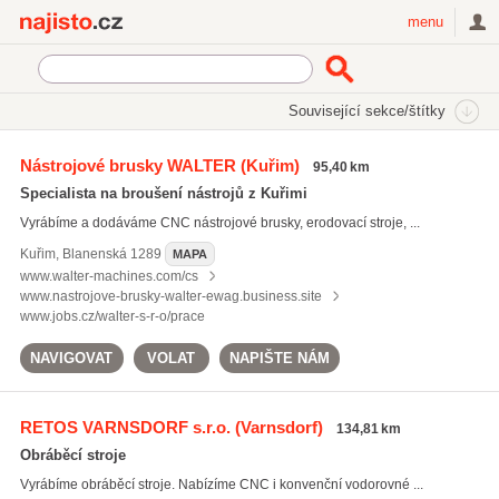
Najisto.cz
menu
SEKCE
ŠTÍTKY
Související sekce/štítky
Najisto.cz
Průmysl a výroba
Strojírenský průmysl
Nástrojové brusky WALTER
(Kuřim)
95,40 km
Obráběcí a tvářecí stroje
Specialista na broušení nástrojů z Kuřimi
Příslušenství pro obráběcí stroje
(8)
Vyrábíme a dodáváme CNC nástrojové brusky, erodovací stroje, ...
Kuřim
,
Blanenská 1289
MAPA
www.walter-machines.com/cs
www.nastrojove-brusky-walter-ewag.business.site
www.jobs.cz/walter-s-r-o/prace
NAVIGOVAT
VOLAT
NAPIŠTE NÁM
RETOS VARNSDORF s.r.o.
(Varnsdorf)
134,81 km
Obráběcí stroje
Vyrábíme obráběcí stroje. Nabízíme CNC i konvenční vodorovné ...