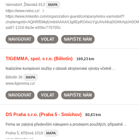
Varnsdorf
,
Žitavská 913
MAPA
https://www.retos.cz/
https://www.linkedin.com/organization-guest/company/retos-varnsdorf?
challengeId=AQHRf5MqIUmbIAAAAXJg8EpRO4xUYgUHvAKq0GHKAqUh0OWw
aa87-1316-8a3e-e05bc770705c
NAVIGOVAT
VOLAT
NAPIŠTE NÁM
TIGEMMA, spol. s r.o.
(Bělotín)
169,23 km
Nabízíme komplexní služby v oblasti strojírenské výroby včetně ...
Bělotín
36
MAPA
www.tigemma.cz/
NAVIGOVAT
VOLAT
NAPIŠTE NÁM
DS Praha s.r.o.
(Praha 5 - Smíchov)
80,83 km
Firma se zabývá především nákupem a prodejem použitých, případně ...
Praha 5
,
Křížová 1018
MAPA