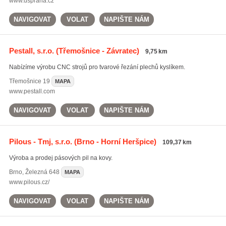
www.dspraha.cz
NAVIGOVAT
VOLAT
NAPIŠTE NÁM
Pestall, s.r.o.
(Třemošnice - Závratec)
9,75 km
Nabízíme výrobu CNC strojů pro tvarové řezání plechů kyslíkem.
Třemošnice
19
MAPA
www.pestall.com
NAVIGOVAT
VOLAT
NAPIŠTE NÁM
Pilous - Tmj, s.r.o.
(Brno - Horní Heršpice)
109,37 km
Výroba a prodej pásových pil na kovy.
Brno
,
Železná 648
MAPA
www.pilous.cz/
NAVIGOVAT
VOLAT
NAPIŠTE NÁM