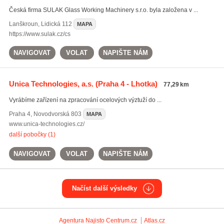
Česká firma SULAK Glass Working Machinery s.r.o. byla založena v ...
Lanškroun
,
Lidická 112
MAPA
https://www.sulak.cz/cs
NAVIGOVAT
VOLAT
NAPIŠTE NÁM
Unica Technologies, a.s.
(Praha 4 - Lhotka)
77,29 km
Vyrábíme zařízení na zpracování ocelových výztuží do ...
Praha 4
,
Novodvorská 803
MAPA
www.unica-technologies.cz/
další pobočky (1)
NAVIGOVAT
VOLAT
NAPIŠTE NÁM
Načíst další výsledky
Agentura Najisto
Centrum.cz
Atlas.cz