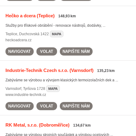
Hečko a dcera
(Teplice)
148,93 km
Služby pro třískové obrábění - renovace nástrojů, dodávky, ...
Teplice
,
Duchcovská 1422
MAPA
heckoadcera.cz
NAVIGOVAT
VOLAT
NAPIŠTE NÁM
Industrie-Technik Czech s.r.o.
(Varnsdorf)
135,23 km
Zabýváme se výrobou a vývojem klasických termoizolačních dek a ...
Varnsdorf
,
Tyršova 1728
MAPA
www.industrie-technik.cz
NAVIGOVAT
VOLAT
NAPIŠTE NÁM
RK Metal, s.r.o.
(Dobroměřice)
134,67 km
Zabýváme se výrobou strojních součástek a výrobou ocelových ...