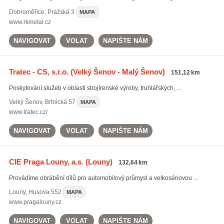
Dobroměřice
,
Pražská 3
MAPA
www.rkmetal.cz
NAVIGOVAT
VOLAT
NAPIŠTE NÁM
Tratec - CS, s.r.o.
(Velký Šenov - Malý Šenov)
151,12 km
Poskytování služeb v oblasti strojírenské výroby, truhlářských, ...
Velký Šenov
,
Brtnická 57
MAPA
www.tratec.cz/
NAVIGOVAT
VOLAT
NAPIŠTE NÁM
CIE Praga Louny, a.s.
(Louny)
132,64 km
Provádíme obrábění dílů pro automobilový průmysl a velkosériovou ...
Louny
,
Husova 552
MAPA
www.pragalouny.cz
NAVIGOVAT
VOLAT
NAPIŠTE NÁM