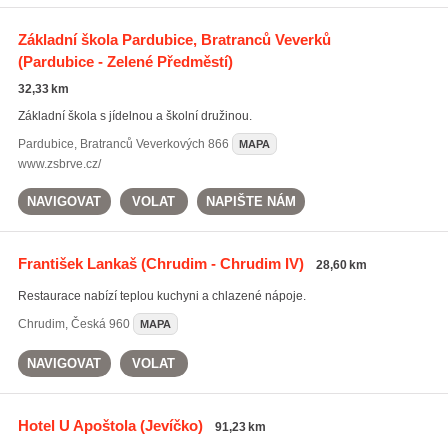
Základní škola Pardubice, Bratranců Veverků
(Pardubice - Zelené Předměstí)
32,33 km
Základní škola s jídelnou a školní družinou.
Pardubice
,
Bratranců Veverkových 866
MAPA
www.zsbrve.cz/
NAVIGOVAT
VOLAT
NAPIŠTE NÁM
František Lankaš
(Chrudim - Chrudim IV)
28,60 km
Restaurace nabízí teplou kuchyni a chlazené nápoje.
Chrudim
,
Česká 960
MAPA
NAVIGOVAT
VOLAT
Hotel U Apoštola
(Jevíčko)
91,23 km