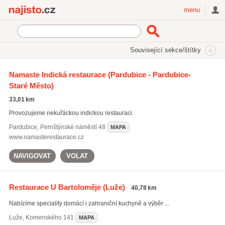
Najisto.cz
menu
SEKCE
ŠTÍTKY
Související sekce/štítky
Najisto.cz
Restaurace a stravování
Namaste Indická restaurace
(Pardubice - Pardubice-
Staré Město)
Restaurace
(5009)
Účelové stravování
(1771)
33,01 km
Firemní stravování
(748)
Provozujeme nekuřáckou indickou restauraci.
Všechny související sekce
Pardubice
,
Pernštýnské náměstí 48
MAPA
www.namasterestaurace.cz
NAVIGOVAT
VOLAT
Restaurace U Bartoloměje
(Luže)
40,78 km
Nabízíme speciality domácí i zahraniční kuchyně a výběr ...
Luže
,
Komenského 141
MAPA