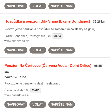
NAVIGOVAT
VOLAT
NAPIŠTE NÁM
Hospůdka a penzion Bílá Vrána
(Lázně Bohdaneč)
32,26 km
Provozujeme penzion a hospůdku se zaměřením na steaky na grilu, ...
Lázně Bohdaneč
,
Pernštýnská 140
MAPA
www.bila-vrana.cz
NAVIGOVAT
VOLAT
NAPIŠTE NÁM
Penzion Na Čertovce
(Červená Voda - Dolní Orlice)
95,55
km
Ivako CZ, s.r.o.
Provozujeme penzion s vlastní restaurací.
Červená Voda
100
MAPA
www.nacertovce.eu/
NAVIGOVAT
VOLAT
NAPIŠTE NÁM