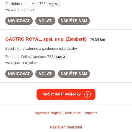
Pardubice
,
třída Míru 763
MAPA
www.cafebajer.cz/
NAVIGOVAT
VOLAT
NAPIŠTE NÁM
GASTRO ROYAL, spol. s r.o.
(Žamberk)
76,59 km
Zajišťujeme catering a gastronomické služby.
Žamberk
,
Orlická kasárna 733
MAPA
www.gastro-royal.cz
NAVIGOVAT
VOLAT
NAPIŠTE NÁM
Načíst další výsledky
Agentura Najisto
Centrum.cz
Atlas.cz
Nastavení soukromí