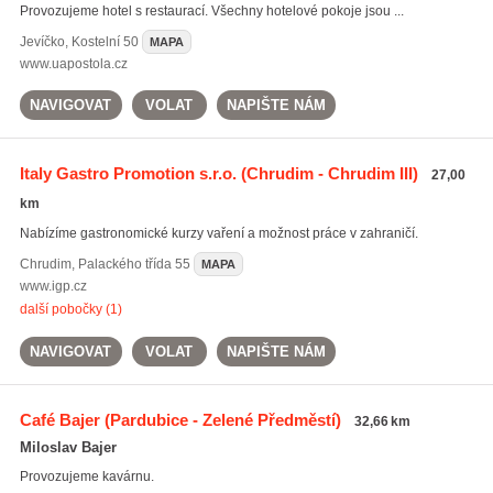
Provozujeme hotel s restaurací. Všechny hotelové pokoje jsou ...
Jevíčko
,
Kostelní 50
MAPA
www.uapostola.cz
NAVIGOVAT
VOLAT
NAPIŠTE NÁM
Italy Gastro Promotion s.r.o.
(Chrudim - Chrudim III)
27,00
km
Nabízíme gastronomické kurzy vaření a možnost práce v zahraničí.
Chrudim
,
Palackého třída 55
MAPA
www.igp.cz
další pobočky (1)
NAVIGOVAT
VOLAT
NAPIŠTE NÁM
Café Bajer
(Pardubice - Zelené Předměstí)
32,66 km
Miloslav Bajer
Provozujeme kavárnu.