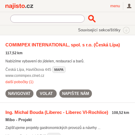
Najisto.cz
menu
SEKCE
ŠTÍTKY
Související sekce/štítky
Najisto.cz
Restaurace a stravování
Firemní stravování
COMIMPEX INTERNATIONAL, spol. s r.o.
(Česká Lípa)
Vybavení pro gastronomii
117,52 km
Nabízíme vybavení do jídelen, restaurací a barů.
Česká Lípa
,
Havlíčkova 445
MAPA
www.comimpex.clnet.cz
další pobočky (1)
NAVIGOVAT
VOLAT
NAPIŠTE NÁM
Ing. Michal Bouda
(Liberec - Liberec VI-Rochlice)
108,52 km
Mibo - Projekt
Zajišťujeme projekty gastronomických provozů a návrhy ...