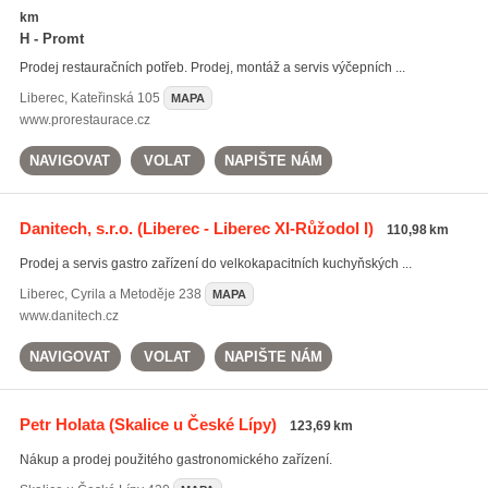
km
H - Promt
Prodej restauračních potřeb. Prodej, montáž a servis výčepních ...
Liberec
,
Kateřinská 105
MAPA
www.prorestaurace.cz
NAVIGOVAT
VOLAT
NAPIŠTE NÁM
Danitech, s.r.o.
(Liberec - Liberec XI-Růžodol I)
110,98 km
Prodej a servis gastro zařízení do velkokapacitních kuchyňských ...
Liberec
,
Cyrila a Metoděje 238
MAPA
www.danitech.cz
NAVIGOVAT
VOLAT
NAPIŠTE NÁM
Petr Holata
(Skalice u České Lípy)
123,69 km
Nákup a prodej použitého gastronomického zařízení.