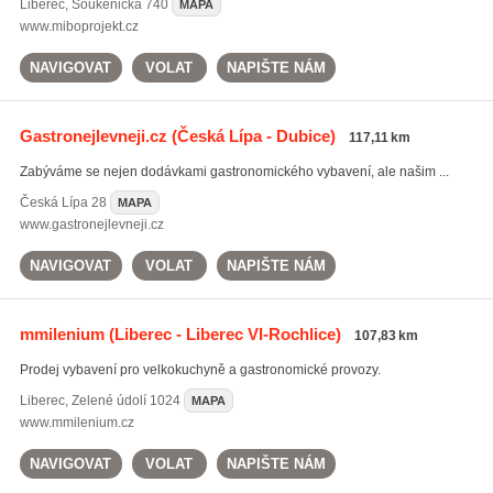
Liberec
,
Soukenická 740
MAPA
www.miboprojekt.cz
NAVIGOVAT
VOLAT
NAPIŠTE NÁM
Gastronejlevneji.cz
(Česká Lípa - Dubice)
117,11 km
Zabýváme se nejen dodávkami gastronomického vybavení, ale našim ...
Česká Lípa
28
MAPA
www.gastronejlevneji.cz
NAVIGOVAT
VOLAT
NAPIŠTE NÁM
mmilenium
(Liberec - Liberec VI-Rochlice)
107,83 km
Prodej vybavení pro velkokuchyně a gastronomické provozy.
Liberec
,
Zelené údolí 1024
MAPA
www.mmilenium.cz
NAVIGOVAT
VOLAT
NAPIŠTE NÁM