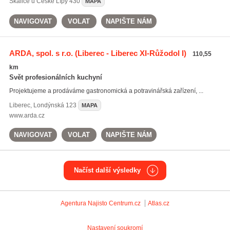
Skalice u České Lípy
430
MAPA
NAVIGOVAT
VOLAT
NAPIŠTE NÁM
ARDA, spol. s r.o.
(Liberec - Liberec XI-Růžodol I)
110,55
km
Svět profesionálních kuchyní
Projektujeme a prodáváme gastronomická a potravinářská zařízení, ...
Liberec
,
Londýnská 123
MAPA
www.arda.cz
NAVIGOVAT
VOLAT
NAPIŠTE NÁM
Načíst další výsledky
Agentura Najisto
Centrum.cz
Atlas.cz
Nastavení soukromí