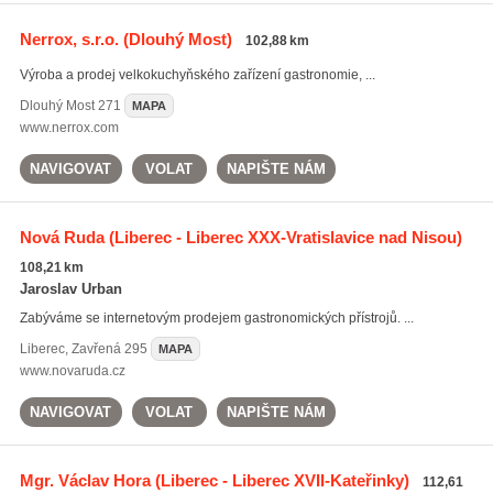
Nerrox, s.r.o.
(Dlouhý Most)
102,88 km
Výroba a prodej velkokuchyňského zařízení gastronomie, ...
Dlouhý Most
271
MAPA
www.nerrox.com
NAVIGOVAT
VOLAT
NAPIŠTE NÁM
Nová Ruda
(Liberec - Liberec XXX-Vratislavice nad Nisou)
108,21 km
Jaroslav Urban
Zabýváme se internetovým prodejem gastronomických přístrojů. ...
Liberec
,
Zavřená 295
MAPA
www.novaruda.cz
NAVIGOVAT
VOLAT
NAPIŠTE NÁM
Mgr. Václav Hora
(Liberec - Liberec XVII-Kateřinky)
112,61