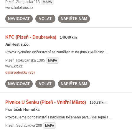
Plzeň
,
Zbrojnická 113
MAPA
www.hotelrous.cz
NAVIGOVAT
VOLAT
NAPIŠTE NÁM
KFC
(Plzeň - Doubravka)
146,40 km
AmRest s.r.o.
Provoz rychlého občerstvení se zaměřením na jídla z kuřecího ...
Plzeň
,
Rokycanská 1385
MAPA
www.kfc.cz
další pobočky (85)
NAVIGOVAT
VOLAT
NAPIŠTE NÁM
Pivnice U Šenku
(Plzeň - Vnitřní Město)
150,78 km
František Homulka
Provozujeme pohostinství s nabídkou točeného piva, jídel teplé i ...
Plzeň
,
Sedláčkova 209
MAPA