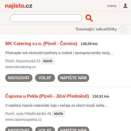
Najisto.cz
menu
SEKCE
ŠTÍTKY
Související sekce/štítky
Najisto.cz
Restaurace a stravování
MK Catering s.r.o.
(Plzeň - Černice)
148,56 km
Restaurace
(5009)
Překvapte své obchodní partnery a známé i spolupracovníky rauty, ...
Účelové stravování
(1771)
Firemní stravování
(748)
Plzeň
,
Nepomucká 53
MAPA
www.mkcatering.cz
Všechny související sekce
NAVIGOVAT
VOLAT
NAPIŠTE NÁM
Čajovna u Pekla
(Plzeň - Jižní Předměstí)
150,91 km
V nabídce čajové naleznete čaje i nečaje ze všech koutů světa ...
Plzeň
,
sady Pětatřicátníků 49
MAPA
www.cajovnaupekla.cz
NAVIGOVAT
VOLAT
NAPIŠTE NÁM