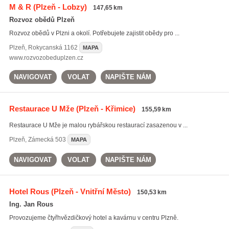
M & R
(Plzeň - Lobzy)
147,65 km
Rozvoz obědů Plzeň
Rozvoz obědů v Plzni a okolí. Potřebujete zajistit obědy pro ...
Plzeň
,
Rokycanská 1162
MAPA
www.rozvozobeduplzen.cz
NAVIGOVAT
VOLAT
NAPIŠTE NÁM
Restaurace U Mže
(Plzeň - Křimice)
155,59 km
Restaurace U Mže je malou rybářskou restaurací zasazenou v ...
Plzeň
,
Zámecká 503
MAPA
NAVIGOVAT
VOLAT
NAPIŠTE NÁM
Hotel Rous
(Plzeň - Vnitřní Město)
150,53 km
Ing. Jan Rous
Provozujeme čtyřhvězdičkový hotel a kavárnu v centru Plzně.