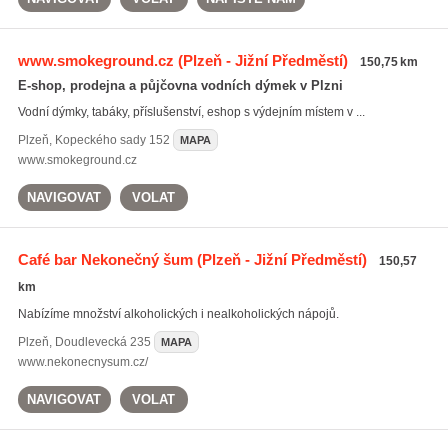
www.smokeground.cz
(Plzeň - Jižní Předměstí)
150,75 km
E-shop, prodejna a půjčovna vodních dýmek v Plzni
Vodní dýmky, tabáky, příslušenství, eshop s výdejním místem v ...
Plzeň
,
Kopeckého sady 152
MAPA
www.smokeground.cz
NAVIGOVAT
VOLAT
Café bar Nekonečný šum
(Plzeň - Jižní Předměstí)
150,57
km
Nabízíme množství alkoholických i nealkoholických nápojů.
Plzeň
,
Doudlevecká 235
MAPA
www.nekonecnysum.cz/
NAVIGOVAT
VOLAT