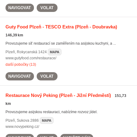
NAVIGOVAT
VOLAT
Guty Food Plzeň - TESCO Extra
(Plzeň - Doubravka)
146,39 km
Provozujeme síť restaurací se zaměřením na asijskou kuchyni, a ...
Plzeň
,
Rokycanská 1424
MAPA
www.gutyfood.com/restaurace/
další pobočky (13)
NAVIGOVAT
VOLAT
Restaurace Nový Peking
(Plzeň - Jižní Předměstí)
151,73
km
Provozujeme asijskou restauraci, nabízíme rozvoz jídel.
Plzeň
,
Sukova 2886
MAPA
www.novypeking.cz/