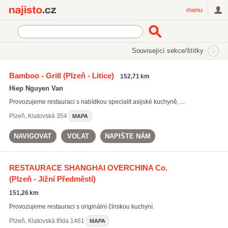
Najisto.cz
menu
SEKCE
ŠTÍTKY
Související sekce/štítky
Najisto.cz
Restaurace a stravování
Restaurace
Bamboo - Grill
(Plzeň - Litice)
152,71 km
Čínské a asijské restaurace
Hiep Nguyen Van
Provozujeme restauraci s nabídkou specialit asijské kuchyně, ...
Plzeň
,
Klatovská 354
MAPA
NAVIGOVAT
VOLAT
NAPIŠTE NÁM
RESTAURACE SHANGHAI OVERCHINA Co.
(Plzeň - Jižní Předměstí)
151,26 km
Provozujeme restauraci s originální čínskou kuchyní.
Plzeň
,
Klatovská třída 1461
MAPA