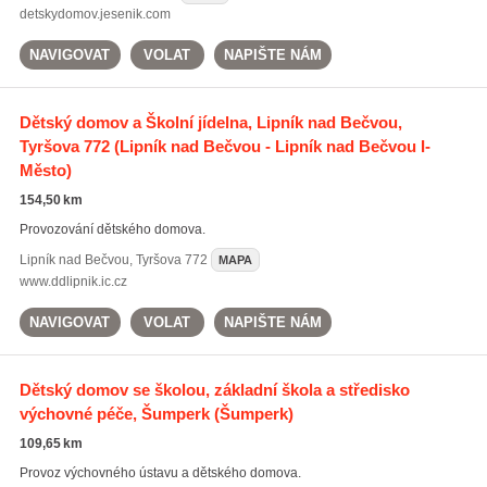
detskydomov.jesenik.com
NAVIGOVAT
VOLAT
NAPIŠTE NÁM
Dětský domov a Školní jídelna, Lipník nad Bečvou,
Tyršova 772
(Lipník nad Bečvou - Lipník nad Bečvou I-
Město)
154,50 km
Provozování dětského domova.
Lipník nad Bečvou
,
Tyršova 772
MAPA
www.ddlipnik.ic.cz
NAVIGOVAT
VOLAT
NAPIŠTE NÁM
Dětský domov se školou, základní škola a středisko
výchovné péče, Šumperk
(Šumperk)
109,65 km
Provoz výchovného ústavu a dětského domova.