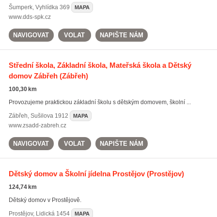
Šumperk
,
Vyhlídka 369
MAPA
www.dds-spk.cz
NAVIGOVAT
VOLAT
NAPIŠTE NÁM
Střední škola, Základní škola, Mateřská škola a Dětský
domov Zábřeh
(Zábřeh)
100,30 km
Provozujeme praktickou základní školu s dětským domovem, školní ...
Zábřeh
,
Sušilova 1912
MAPA
www.zsadd-zabreh.cz
NAVIGOVAT
VOLAT
NAPIŠTE NÁM
Dětský domov a Školní jídelna Prostějov
(Prostějov)
124,74 km
Dětský domov v Prostějově.
Prostějov
,
Lidická 1454
MAPA