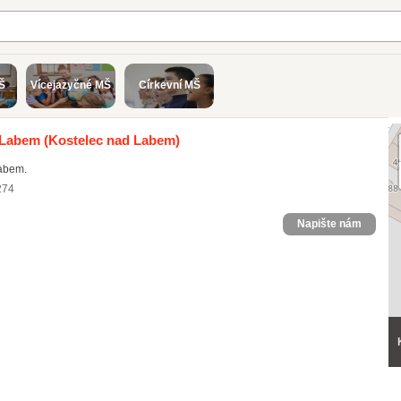
Š
Vícejazyčné MŠ
Církevní MŠ
 Labem
(Kostelec nad Labem)
Labem.
274
Napište nám