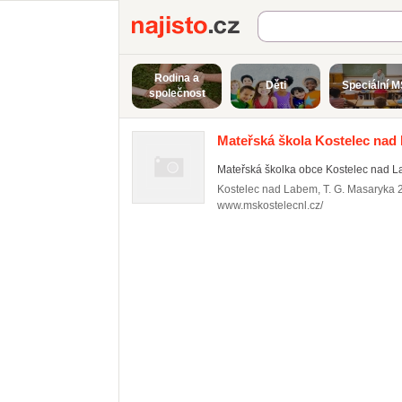
Najisto.cz
Rodina a
Děti
Speciální M
společnost
Mateřská škola Kostelec nad
Mateřská školka obce Kostelec nad 
Kostelec nad Labem
,
T. G. Masaryka 
www.mskostelecnl.cz/