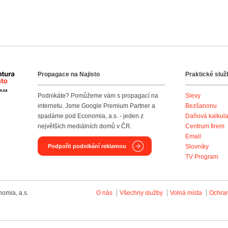
Propagace na Najisto
Praktické služ
Agentura Najisto
Podnikáte? Pomůžeme vám s propagací na
Slevy
internetu. Jsme Google Premium Partner a
Bezšanonu
spadáme pod Economia, a.s. - jeden z
Daňová kalkul
největších mediálních domů v ČR.
Centrum firem
Email
Podpořit podnikání reklamou
Slovníky
TV Program
omia, a.s.
O nás
Všechny služby
Volná místa
Ochra