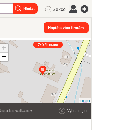
Sekce
Napište více firmám
Zvětšit mapu
+
−
Leaflet
Kostelec nad Labem
Vybrat region