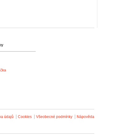
by
ačka
na údajů
Cookies
Všeobecné podmínky
Nápověda