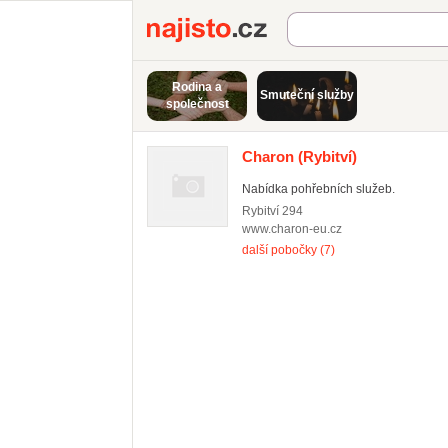
Najisto.cz
Rodina a
Smuteční služby
společnost
Charon
(Rybitví)
Nabídka pohřebních služeb.
Rybitví
294
www.charon-eu.cz
další pobočky (7)