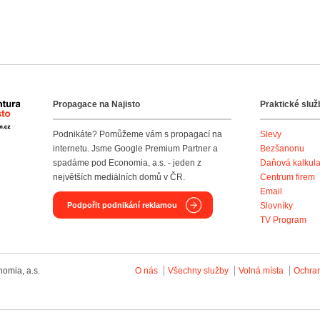
Propagace na Najisto
Praktické služ
Agentura Najisto
Podnikáte? Pomůžeme vám s propagací na
Slevy
internetu. Jsme Google Premium Partner a
Bezšanonu
spadáme pod Economia, a.s. - jeden z
Daňová kalkul
největších mediálních domů v ČR.
Centrum firem
Email
Podpořit podnikání reklamou
Slovníky
TV Program
omia, a.s.
O nás
Všechny služby
Volná místa
Ochra