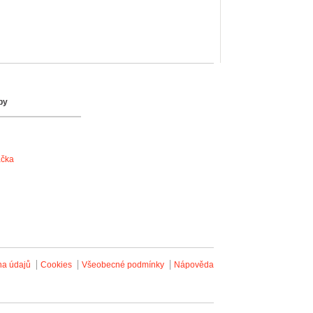
by
ačka
na údajů
Cookies
Všeobecné podmínky
Nápověda