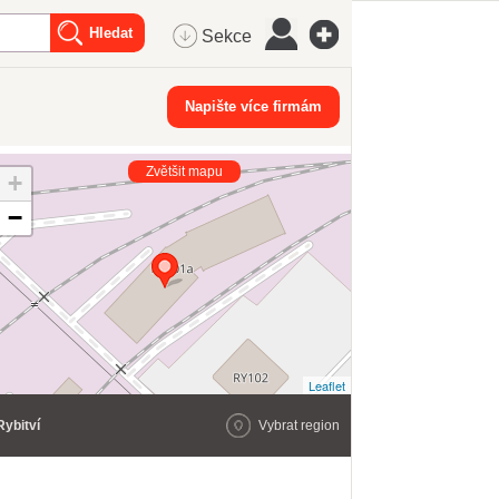
Sekce
Napište více firmám
Zvětšit mapu
+
−
Leaflet
Rybitví
Vybrat region