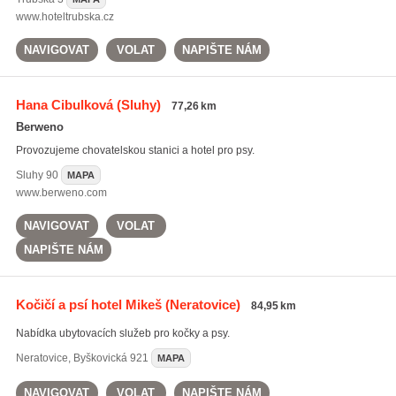
www.hoteltrubska.cz
NAVIGOVAT
VOLAT
NAPIŠTE NÁM
Hana Cibulková
(Sluhy)
77,26 km
Berweno
Provozujeme chovatelskou stanici a hotel pro psy.
Sluhy
90
MAPA
www.berweno.com
NAVIGOVAT
VOLAT
NAPIŠTE NÁM
Kočičí a psí hotel Mikeš
(Neratovice)
84,95 km
Nabídka ubytovacích služeb pro kočky a psy.
Neratovice
,
Byškovická 921
MAPA
NAVIGOVAT
VOLAT
NAPIŠTE NÁM