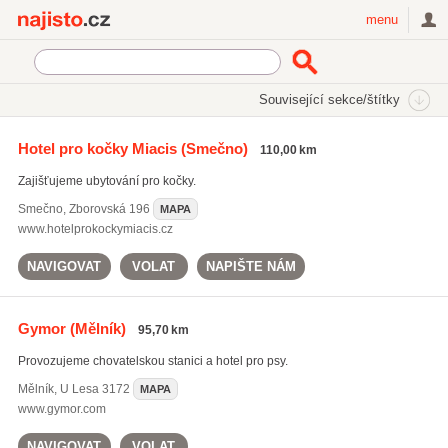
Najisto.cz
menu
SEKCE
ŠTÍTKY
Související sekce/štítky
Najisto.cz
Rodina a společnost
Zvířata
Zvířecí hotely
Hotel pro kočky Miacis
(Smečno)
110,00 km
Zajišťujeme ubytování pro kočky.
Smečno
,
Zborovská 196
MAPA
www.hotelprokockymiacis.cz
NAVIGOVAT
VOLAT
NAPIŠTE NÁM
Gymor
(Mělník)
95,70 km
Provozujeme chovatelskou stanici a hotel pro psy.
Mělník
,
U Lesa 3172
MAPA
www.gymor.com
NAVIGOVAT
VOLAT