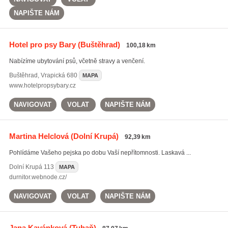
NAPIŠTE NÁM
Hotel pro psy Bary
(Buštěhrad)
100,18 km
Nabízíme ubytování psů, včetně stravy a venčení.
Buštěhrad
,
Vrapická 680
MAPA
www.hotelpropsybary.cz
NAVIGOVAT
VOLAT
NAPIŠTE NÁM
Martina Helclová
(Dolní Krupá)
92,39 km
Pohlídáme Vašeho pejska po dobu Vaší nepřítomnosti. Laskavá ...
Dolní Krupá
113
MAPA
durnitor.webnode.cz/
NAVIGOVAT
VOLAT
NAPIŠTE NÁM
Jana Kavánková
(Tuhaň)