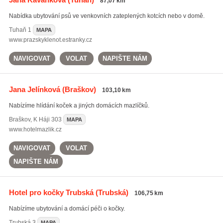
87,07 km
Nabídka ubytování psů ve venkovních zateplených kotcích nebo v domě.
Tuhaň
1
MAPA
www.prazskyklenot.estranky.cz
NAVIGOVAT
VOLAT
NAPIŠTE NÁM
Jana Jelínková
(Braškov)
103,10 km
Nabízíme hlídání koček a jiných domácích mazlíčků.
Braškov
,
K Háji 303
MAPA
www.hotelmazlik.cz
NAVIGOVAT
VOLAT
NAPIŠTE NÁM
Hotel pro kočky Trubská
(Trubská)
106,75 km
Nabízíme ubytování a domácí péči o kočky.
Trubská
3
MAPA