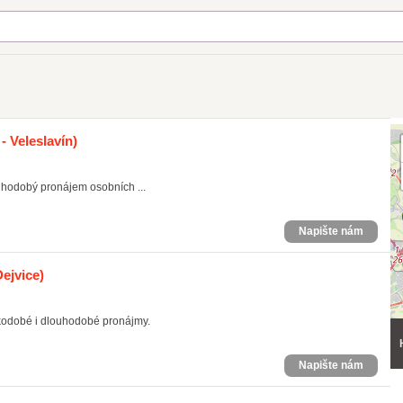
- Veleslavín)
uhodobý pronájem osobních ...
Napište nám
Dejvice)
kodobé i dlouhodobé pronájmy.
Napište nám