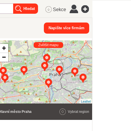
Sekce
Napište více firmám
Zvětšit mapu
+
−
Leaflet
Hlavní město Praha
Vybrat region