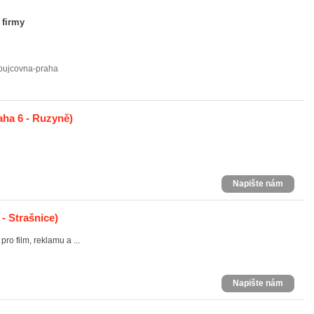
 firmy
pujcovna-praha
aha 6 - Ruzyně)
Napište nám
- Strašnice)
ro film, reklamu a ...
Napište nám