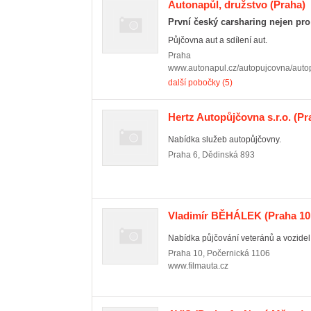
Autonapůl, družstvo
(Praha)
První český carsharing nejen pro
Půjčovna aut a sdílení aut.
Praha
www.autonapul.cz/autopujcovna/auto
další pobočky (5)
Hertz Autopůjčovna s.r.o.
(Pr
Nabídka služeb autopůjčovny.
Praha 6
,
Dědinská 893
Vladimír BĚHÁLEK
(Praha 10 
Nabídka půjčování veteránů a vozidel p
Praha 10
,
Počernická 1106
www.filmauta.cz