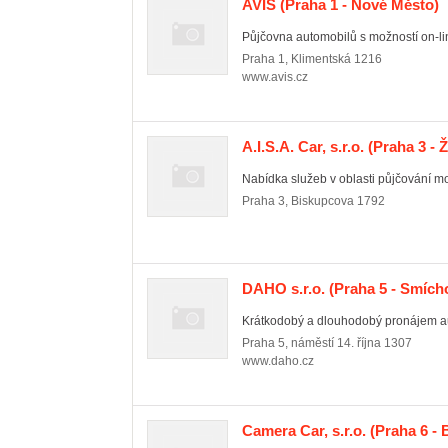
AVIS
(Praha 1 - Nové Město)
Půjčovna automobilů s možností on-li
Praha 1
,
Klimentská 1216
www.avis.cz
A.I.S.A. Car, s.r.o.
(Praha 3 - Ž
Nabídka služeb v oblasti půjčování mo
Praha 3
,
Biskupcova 1792
DAHO s.r.o.
(Praha 5 - Smích
Krátkodobý a dlouhodobý pronájem au
Praha 5
,
náměstí 14. října 1307
www.daho.cz
Camera Car, s.r.o.
(Praha 6 -