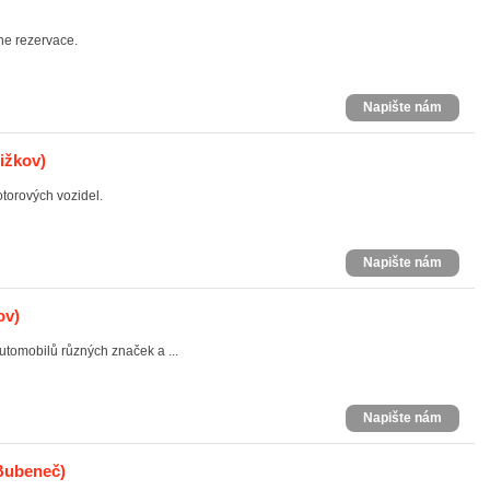
ne rezervace.
Napište nám
ižkov)
torových vozidel.
Napište nám
ov)
tomobilů různých značek a ...
Napište nám
 Bubeneč)