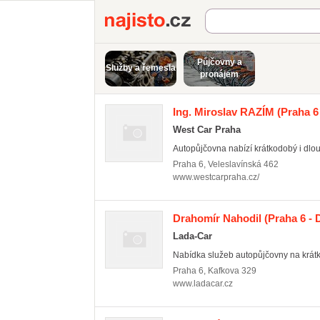
Najisto.cz
Půjčovny a
Služby a řemesla
pronájem
Ing. Miroslav RAZÍM
(Praha 6 
West Car Praha
Autopůjčovna nabízí krátkodobý i dlo
Praha 6
,
Veleslavínská 462
www.westcarpraha.cz/
Drahomír Nahodil
(Praha 6 - 
Lada-Car
Nabídka služeb autopůjčovny na krát
Praha 6
,
Kafkova 329
www.ladacar.cz