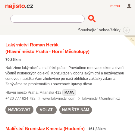
Najisto.cz
menu
SEKCE
ŠTÍTKY
Související sekce/štítky
Najisto.cz
Služby a řemesla
Řemeslníci
Lakýrnictví Roman Herák
Malířství, lakýrnictví a tapetářství
(Hlavní město Praha - Horní Měcholupy)
70,36 km
Nabízíme lakýrnické a malířské práce. Provádíme renovace oken a dveří
včetně historických objektů. Konzultace v oboru lakýrnictví a nezávaznou
cenovou nabídku Vám zhotovíme po naší obhlídce zakázky zdarma.
Zabýváme se problematikou povrchové úpravy dřeva.
Hlavní město Praha
,
Milánská 412
MAPA
+420 777 624 782
www.lakyrnictvi.com
lakyrnictvi@centrum.cz
NAVIGOVAT
VOLAT
NAPIŠTE NÁM
Malířství Bronislav Kmenta
(Hodonín)
161,33 km