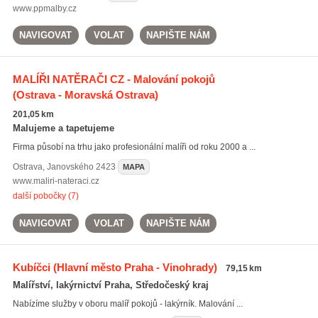
www.ppmalby.cz
NAVIGOVAT
VOLAT
NAPIŠTE NÁM
MALÍŘI NATĚRAČI CZ - Malování pokojů
(Ostrava - Moravská Ostrava)
201,05 km
Malujeme a tapetujeme
Firma působí na trhu jako profesionální malíři od roku 2000 a ...
Ostrava
,
Janovského 2423
MAPA
www.maliri-nateraci.cz
další pobočky (7)
NAVIGOVAT
VOLAT
NAPIŠTE NÁM
Kubíčci
(Hlavní město Praha - Vinohrady)
79,15 km
Malířství, lakýrnictví Praha, Středočeský kraj
Nabízíme služby v oboru malíř pokojů - lakýrník. Malování ...