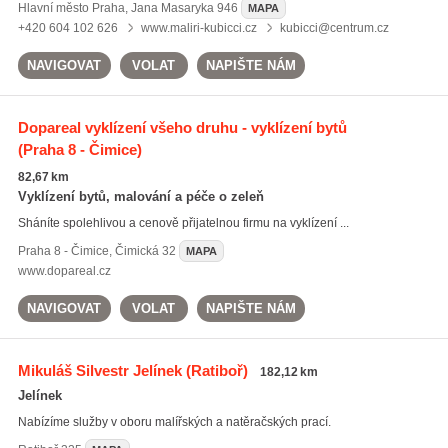
Hlavní město Praha
,
Jana Masaryka 946
MAPA
+420 604 102 626
www.maliri-kubicci.cz
kubicci@centrum.cz
NAVIGOVAT
VOLAT
NAPIŠTE NÁM
Dopareal vyklízení všeho druhu - vyklízení bytů
(Praha 8 - Čimice)
82,67 km
Vyklízení bytů, malování a péče o zeleň
Sháníte spolehlivou a cenově přijatelnou firmu na vyklízení ...
Praha 8 - Čimice
,
Čimická 32
MAPA
www.dopareal.cz
NAVIGOVAT
VOLAT
NAPIŠTE NÁM
Mikuláš Silvestr Jelínek
(Ratiboř)
182,12 km
Jelínek
Nabízíme služby v oboru malířských a natěračských prací.