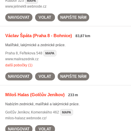
Ratiboř
325
MAPA
www.jelinek9.webnode.cz
NAVIGOVAT
VOLAT
NAPIŠTE NÁM
Václav Špáta
(Praha 8 - Bohnice)
83,87 km
Malířské, lakýrnické a zednické práce.
Praha 8
,
Feřtekova 548
MAPA
www.malirazednik.cz
další pobočky (1)
NAVIGOVAT
VOLAT
NAPIŠTE NÁM
Miloš Halas
(Golčův Jeníkov)
233 m
Nabízím zednické, malířské a lakýrnické práce.
Golčův Jeníkov
,
Komenského 462
MAPA
milos-halasz.webnode.cz/
NAVIGOVAT
VOLAT