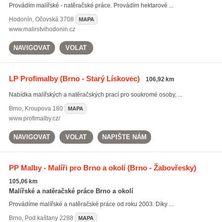
Provádím malířské - natěračské práce. Provádím hektarové ...
Hodonín
,
Očovská 3708
MAPA
www.malirstvihodonin.cz
NAVIGOVAT
VOLAT
LP Profimalby
(Brno - Starý Lískovec)
106,92 km
Nabídka malířských a natěračských prací pro soukromé osoby, ...
Brno
,
Kroupova 180
MAPA
www.profimalby.cz/
NAVIGOVAT
VOLAT
NAPIŠTE NÁM
PP Malby - Malíři pro Brno a okolí
(Brno - Žabovřesky)
105,06 km
Malířské a natěračské práce Brno a okolí
Provádíme malířské a natěračské práce od roku 2003. Díky ...
Brno
,
Pod kaštany 2288
MAPA