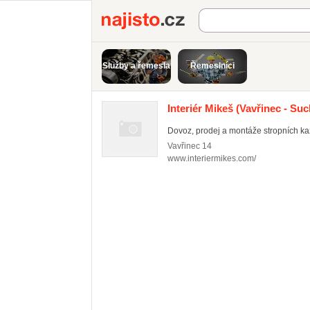
Najisto.cz
Služby a řemesla
Řemeslníci
Interiér Mikeš
(Vavřinec - Suc
Dovoz, prodej a montáže stropních ka
Vavřinec
14
www.interiermikes.com/