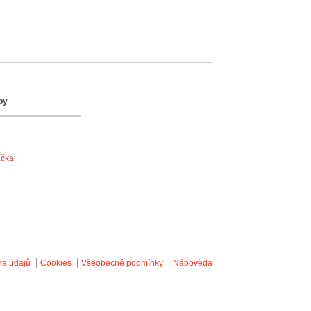
by
ačka
na údajů
Cookies
Všeobecné podmínky
Nápověda