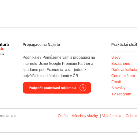
Propagace na Najisto
Praktické služ
Agentura Najisto
Podnikáte? Pomůžeme vám s propagací na
Slevy
internetu. Jsme Google Premium Partner a
Bezšanonu
spadáme pod Economia, a.s. - jeden z
Daňová kalkul
největších mediálních domů v ČR.
Centrum firem
Email
Podpořit podnikání reklamou
Slovníky
TV Program
omia, a.s.
O nás
Všechny služby
Volná místa
Ochra