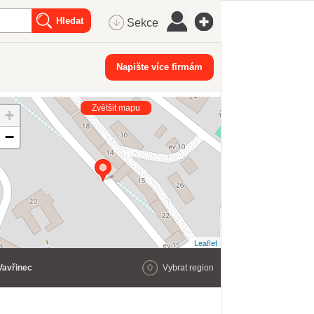
Sekce
Napište více firmám
Zvětšit mapu
+
−
Leaflet
Vavřinec
Vybrat region