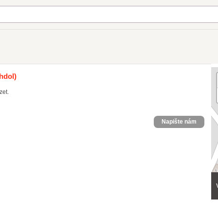
hdol)
zet.
Napište nám