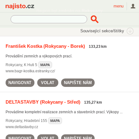
Najisto.cz
menu
Region byl změněn na
Rokycany
SEKCE
ŠTÍTKY
Související sekce/štítky
Najisto.cz
Služby a řemesla
Řemeslníci
Výkopové práce
František Kostka
(Rokycany - Borek)
133,23 km
Provádění zemních a výkopových prací.
Rokycany
,
K Huti 5
MAPA
www.bagr-kostka.estranky.cz/
NAVIGOVAT
VOLAT
NAPIŠTE NÁM
DELTASTAVBY
(Rokycany - Střed)
135,27 km
Provádíme kompletní realizace zemních a stavebních prací. Výkopy ...
Rokycany
,
Hradební 155
MAPA
www.deltastavby.cz
NAVIGOVAT
VOLAT
NAPIŠTE NÁM