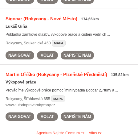
Sigocar
(Rokycany - Nové Město)
134,66 km
Lukáš Giňa
Pokládka zámkové dlažby, výkopové práce a čištění vodních ...
Rokycany
,
Soukenická 450
MAPA
NAVIGOVAT
VOLAT
NAPIŠTE NÁM
Martin Oříško
(Rokycany - Plzeňské Předměstí)
135,82 km
Výkopové práce
Provádíme výkopové práce pomocí minirypadla Bobcar 2,7tuny a ...
Rokycany
,
Šťáhlavská 655
MAPA
www.autodopravarokycany.cz
NAVIGOVAT
VOLAT
NAPIŠTE NÁM
Agentura Najisto
Centrum.cz
Atlas.cz