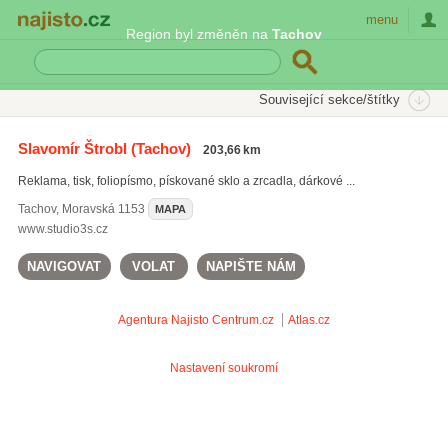
Najisto.cz
menu
Region byl změněn na
Tachov
SEKCE
ŠTÍTKY
Související sekce/štítky
Najisto.cz
Služby pro firmy
Reklamní služby a tisk
Slavomír Štrobl
(Tachov)
203,66 km
Reklamní agentury
Reklama, tisk, foliopísmo, pískované sklo a zrcadla, dárkové ...
Tachov
,
Moravská 1153
MAPA
www.studio3s.cz
NAVIGOVAT
VOLAT
NAPIŠTE NÁM
Agentura Najisto
Centrum.cz
Atlas.cz
Nastavení soukromí