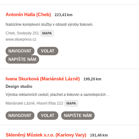
Antonín Halla
(Cheb)
223,43 km
Nabízíme komplexní služby v oblasti výroby tiskovin.
Cheb
,
Svobody 251
MAPA
www.skyepress.cz
NAVIGOVAT
VOLAT
NAPIŠTE NÁM
Ivana Skurková
(Mariánské Lázně)
199,20 km
Design studio
Výroba reklamních cedulí, plachet a tiskovin a samolepicích ...
Mariánské Lázně
,
Hlavní třída 222
MAPA
NAVIGOVAT
VOLAT
NAPIŠTE NÁM
Skleněný Můstek s.r.o.
(Karlovy Vary)
191,46 km