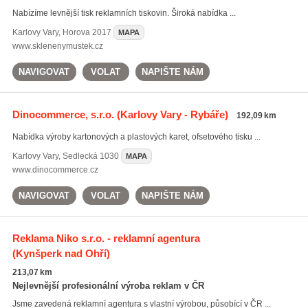
Nabízíme levnější tisk reklamních tiskovin. Široká nabídka ...
Karlovy Vary
,
Horova 2017
MAPA
www.sklenenymustek.cz
NAVIGOVAT
VOLAT
NAPIŠTE NÁM
Dinocommerce, s.r.o.
(Karlovy Vary - Rybáře)
192,09 km
Nabídka výroby kartonových a plastových karet, ofsetového tisku ...
Karlovy Vary
,
Sedlecká 1030
MAPA
www.dinocommerce.cz
NAVIGOVAT
VOLAT
NAPIŠTE NÁM
Reklama Niko s.r.o. - reklamní agentura
(Kynšperk nad Ohří)
213,07 km
Nejlevnější profesionální výroba reklam v ČR
Jsme zavedená reklamní agentura s vlastní výrobou, působící v ČR ...