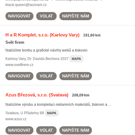
black.queen@seznam.cz
NAVIGOVAT
VOLAT
NAPIŠTE NÁM
H a R Komplet, s.r.o.
(Karlovy Vary)
191,60 km
Svět firem
Nabízíme tvorbu a grafické návrhy webů a tiskovin.
Karlovy Vary
,
Dr. Davida Bechera 2037
MAPA
www.svetfirem.cz
NAVIGOVAT
VOLAT
NAPIŠTE NÁM
Azus Březová, s.r.o.
(Svatava)
208,09 km
Nabízíme výrobu a kompletaci reklamních materiálů, tiskovin a ...
Svatava
,
U Přádelny 88
MAPA
www.azus.cz
NAVIGOVAT
VOLAT
NAPIŠTE NÁM