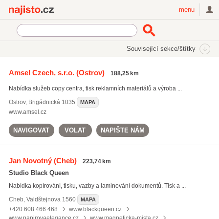
Najisto.cz
menu
SEKCE
ŠTÍTKY
Související sekce/štítky
Najisto.cz
Služby pro firmy
Reklamní služby a tisk
Amsel Czech, s.r.o.
(Ostrov)
188,25 km
Reklamní předměty a sítotisk
Reklamní tiskoviny a vizitky
Nabídka služeb copy centra, tisk reklamních materiálů a výroba ...
Ostrov
,
Brigádnická 1035
MAPA
www.amsel.cz
NAVIGOVAT
VOLAT
NAPIŠTE NÁM
Jan Novotný
(Cheb)
223,74 km
Studio Black Queen
Nabídka kopírování, tisku, vazby a laminování dokumentů. Tisk a ...
Cheb
,
Valdštejnova 1560
MAPA
+420 608 466 468
www.blackqueen.cz
www.papirovaelegance.cz
www.magneticka-mista.cz