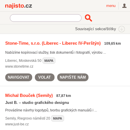
Najisto.cz
menu
SEKCE
ŠTÍTKY
Související sekce/štítky
Najisto.cz
Služby pro firmy
Reklamní služby a tisk
Stone-Time, s.r.o.
(Liberec - Liberec IV-Perštýn)
109,65 km
Reklamní předměty a sítotisk
Reklamní tiskoviny a vizitky
Nabízíme kopírovací služby, tisk dokumentů i fotografií, výrobu ...
Liberec
,
Moskevská 50
MAPA
www.stonetime.cz
NAVIGOVAT
VOLAT
NAPIŠTE NÁM
Michal Bouček
(Semily)
87,87 km
Just B. – studio grafického designu
Provádíme návrhy logotypů, tvorbu grafických manuálů i ...
Semily
,
Riegrovo náměstí 20
MAPA
www.just-be.cz