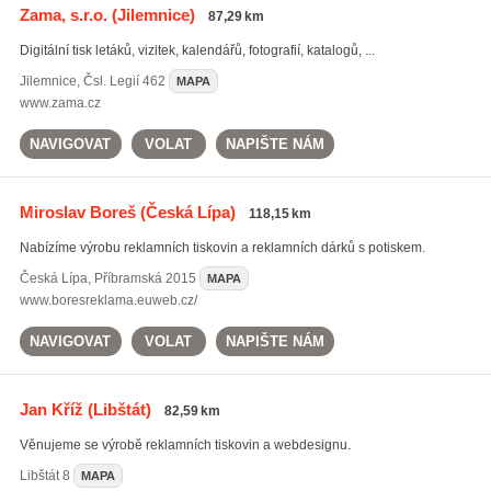
Zama, s.r.o.
(Jilemnice)
87,29 km
Digitální tisk letáků, vizitek, kalendářů, fotografií, katalogů, ...
Jilemnice
,
Čsl. Legií 462
MAPA
www.zama.cz
NAVIGOVAT
VOLAT
NAPIŠTE NÁM
Miroslav Boreš
(Česká Lípa)
118,15 km
Nabízíme výrobu reklamních tiskovin a reklamních dárků s potiskem.
Česká Lípa
,
Příbramská 2015
MAPA
www.boresreklama.euweb.cz/
NAVIGOVAT
VOLAT
NAPIŠTE NÁM
Jan Kříž
(Libštát)
82,59 km
Věnujeme se výrobě reklamních tiskovin a webdesignu.
Libštát
8
MAPA