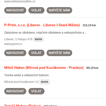
www.reklamy.kvalitne.cz
NAVIGOVAT
VOLAT
NAPIŠTE NÁM
P-Print, s.r.o.
(Liberec - Liberec I-Staré Město)
110,10 km
Zabýváme se sítotiskem, rotačním sítotiskem a velkoplošným a ...
Liberec
,
U Náspu 476
MAPA
www.pprint.cz
NAVIGOVAT
VOLAT
NAPIŠTE NÁM
Miloš Haken
(Mírová pod Kozákovem - Prackov)
89,19 km
Tvorba webů a reklamních tiskovin.
Mírová pod Kozákovem
13
MAPA
NAVIGOVAT
VOLAT
Tomáš Mehes
(Doksy)