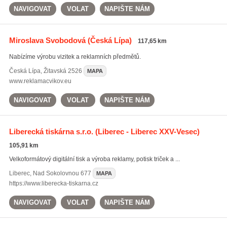
NAVIGOVAT
VOLAT
NAPIŠTE NÁM
Miroslava Svobodová
(Česká Lípa)
117,65 km
Nabízíme výrobu vizitek a reklamních předmětů.
Česká Lípa
,
Žitavská 2526
MAPA
www.reklamacvikov.eu
NAVIGOVAT
VOLAT
NAPIŠTE NÁM
Liberecká tiskárna s.r.o.
(Liberec - Liberec XXV-Vesec)
105,91 km
Velkoformátový digitální tisk a výroba reklamy, potisk triček a ...
Liberec
,
Nad Sokolovnou 677
MAPA
https://www.liberecka-tiskarna.cz
NAVIGOVAT
VOLAT
NAPIŠTE NÁM