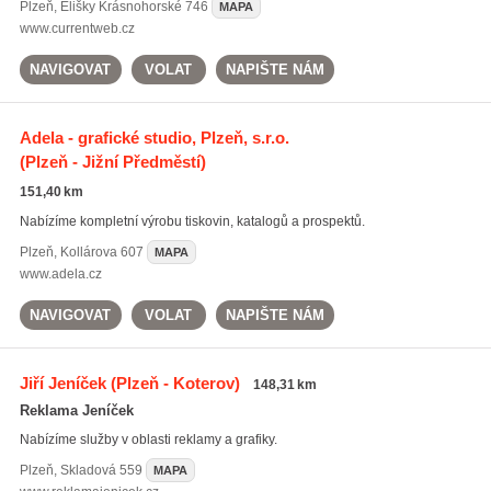
Plzeň
,
Elišky Krásnohorské 746
MAPA
www.currentweb.cz
NAVIGOVAT
VOLAT
NAPIŠTE NÁM
Adela - grafické studio, Plzeň, s.r.o.
(Plzeň - Jižní Předměstí)
151,40 km
Nabízíme kompletní výrobu tiskovin, katalogů a prospektů.
Plzeň
,
Kollárova 607
MAPA
www.adela.cz
NAVIGOVAT
VOLAT
NAPIŠTE NÁM
Jiří Jeníček
(Plzeň - Koterov)
148,31 km
Reklama Jeníček
Nabízíme služby v oblasti reklamy a grafiky.
Plzeň
,
Skladová 559
MAPA