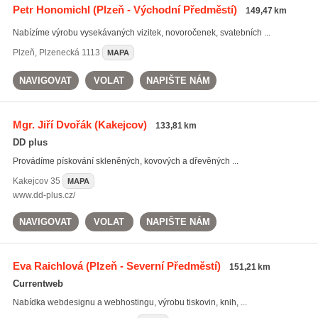
Petr Honomichl
(Plzeň - Východní Předměstí)
149,47 km
Nabízíme výrobu vysekávaných vizitek, novoročenek, svatebních ...
Plzeň
,
Plzenecká 1113
MAPA
NAVIGOVAT
VOLAT
NAPIŠTE NÁM
Mgr. Jiří Dvořák
(Kakejcov)
133,81 km
DD plus
Provádíme pískování skleněných, kovových a dřevěných ...
Kakejcov
35
MAPA
www.dd-plus.cz/
NAVIGOVAT
VOLAT
NAPIŠTE NÁM
Eva Raichlová
(Plzeň - Severní Předměstí)
151,21 km
Currentweb
Nabídka webdesignu a webhostingu, výrobu tiskovin, knih, ...