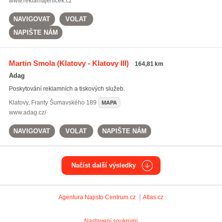
www.reklamajenicek.cz
NAVIGOVAT
VOLAT
NAPIŠTE NÁM
Martin Smola
(Klatovy - Klatovy III)
164,81 km
Adag
Poskytování reklamních a tiskových služeb.
Klatovy
,
Franty Šumavského 189
MAPA
www.adag.cz/
NAVIGOVAT
VOLAT
NAPIŠTE NÁM
Načíst další výsledky
Agentura Najisto
Centrum.cz
Atlas.cz
Nastavení soukromí