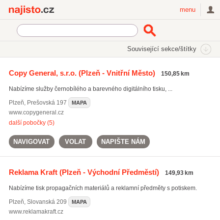
Najisto.cz
menu
SEKCE
ŠTÍTKY
Související sekce/štítky
Najisto.cz
Služby pro firmy
Reklamní služby a tisk
Copy General, s.r.o.
(Plzeň - Vnitřní Město)
150,85 km
Reklamní předměty a sítotisk
Reklamní tiskoviny a vizitky
Nabízíme služby černobílého a barevného digitálního tisku, ...
Plzeň
,
Prešovská 197
MAPA
www.copygeneral.cz
další pobočky (5)
NAVIGOVAT
VOLAT
NAPIŠTE NÁM
Reklama Kraft
(Plzeň - Východní Předměstí)
149,93 km
Nabízíme tisk propagačních materiálů a reklamní předměty s potiskem.
Plzeň
,
Slovanská 209
MAPA
www.reklamakraft.cz