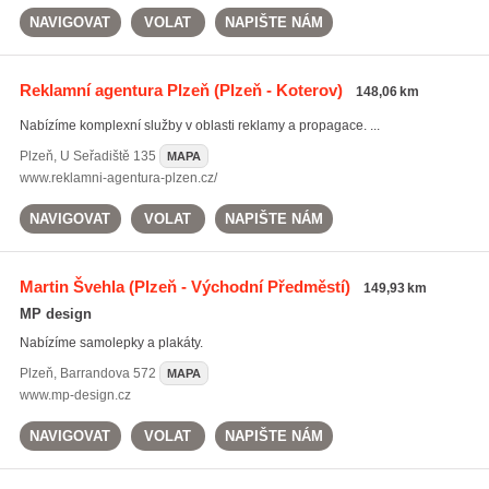
NAVIGOVAT
VOLAT
NAPIŠTE NÁM
Reklamní agentura Plzeň
(Plzeň - Koterov)
148,06 km
Nabízíme komplexní služby v oblasti reklamy a propagace. ...
Plzeň
,
U Seřadiště 135
MAPA
www.reklamni-agentura-plzen.cz/
NAVIGOVAT
VOLAT
NAPIŠTE NÁM
Martin Švehla
(Plzeň - Východní Předměstí)
149,93 km
MP design
Nabízíme samolepky a plakáty.
Plzeň
,
Barrandova 572
MAPA
www.mp-design.cz
NAVIGOVAT
VOLAT
NAPIŠTE NÁM