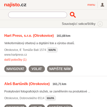
Najisto.cz
menu
SEKCE
ŠTÍTKY
Související sekce/štítky
Najisto.cz
Služby pro firmy
Reklamní služby a tisk
Hart Press, s.r.o.
(Otrokovice)
161,68 km
Reklamní předměty a sítotisk
Reklamní tiskoviny a vizitky
Velkoformátový ofsetový a digitální tisk a výroba obalů.
Otrokovice
,
tř. Tomáše Bati 1574
MAPA
www.hartpress.cz
další pobočky (1)
NAVIGOVAT
VOLAT
NAPIŠTE NÁM
Aleš Bartůněk
(Otrokovice)
161,71 km
Poskytování fotografických služeb, se zaměřením na produktové ...
Otrokovice
,
Dobrovského 6514
MAPA