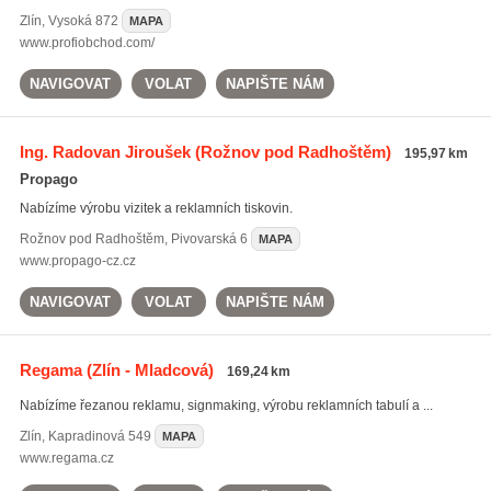
Zlín
,
Vysoká 872
MAPA
www.profiobchod.com/
NAVIGOVAT
VOLAT
NAPIŠTE NÁM
Ing. Radovan Jiroušek
(Rožnov pod Radhoštěm)
195,97 km
Propago
Nabízíme výrobu vizitek a reklamních tiskovin.
Rožnov pod Radhoštěm
,
Pivovarská 6
MAPA
www.propago-cz.cz
NAVIGOVAT
VOLAT
NAPIŠTE NÁM
Regama
(Zlín - Mladcová)
169,24 km
Nabízíme řezanou reklamu, signmaking, výrobu reklamních tabulí a ...
Zlín
,
Kapradinová 549
MAPA
www.regama.cz