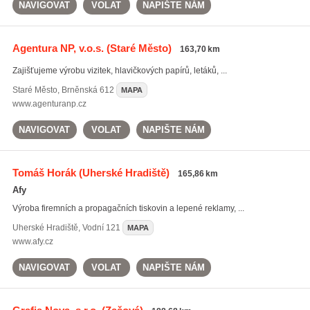
NAVIGOVAT
VOLAT
NAPIŠTE NÁM
Agentura NP, v.o.s.
(Staré Město)
163,70 km
Zajišťujeme výrobu vizitek, hlavičkových papírů, letáků, ...
Staré Město
,
Brněnská 612
MAPA
www.agenturanp.cz
NAVIGOVAT
VOLAT
NAPIŠTE NÁM
Tomáš Horák
(Uherské Hradiště)
165,86 km
Afy
Výroba firemních a propagačních tiskovin a lepené reklamy, ...
Uherské Hradiště
,
Vodní 121
MAPA
www.afy.cz
NAVIGOVAT
VOLAT
NAPIŠTE NÁM