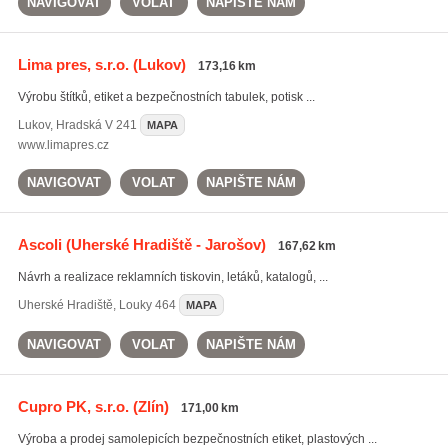
NAVIGOVAT
VOLAT
NAPIŠTE NÁM
Lima pres, s.r.o.
(Lukov)
173,16 km
Výrobu štítků, etiket a bezpečnostních tabulek, potisk ...
Lukov
,
Hradská V 241
MAPA
www.limapres.cz
NAVIGOVAT
VOLAT
NAPIŠTE NÁM
Ascoli
(Uherské Hradiště - Jarošov)
167,62 km
Návrh a realizace reklamních tiskovin, letáků, katalogů, ...
Uherské Hradiště
,
Louky 464
MAPA
NAVIGOVAT
VOLAT
NAPIŠTE NÁM
Cupro PK, s.r.o.
(Zlín)
171,00 km
Výroba a prodej samolepicích bezpečnostních etiket, plastových ...