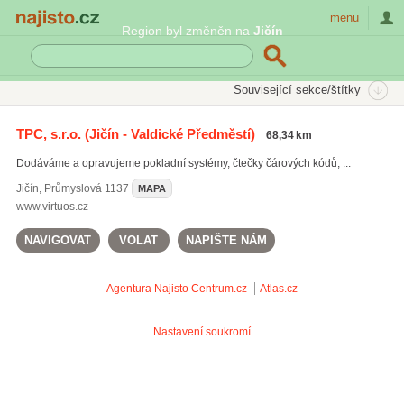
Najisto.cz
menu
Region byl změněn na
Jičín
SEKCE
ŠTÍTKY
Související sekce/štítky
Najisto.cz
Služby pro firmy
Vybavení pro obchody a provozy
TPC, s.r.o.
(Jičín - Valdické Předměstí)
68,34 km
Pokladní systémy a bankovní technika
Dodáváme a opravujeme pokladní systémy, čtečky čárových kódů, ...
On-line prodej pokladních systémů a bankovní techniky
(17)
Jičín
,
Průmyslová 1137
MAPA
www.virtuos.cz
NAVIGOVAT
VOLAT
NAPIŠTE NÁM
Agentura Najisto
Centrum.cz
Atlas.cz
Nastavení soukromí