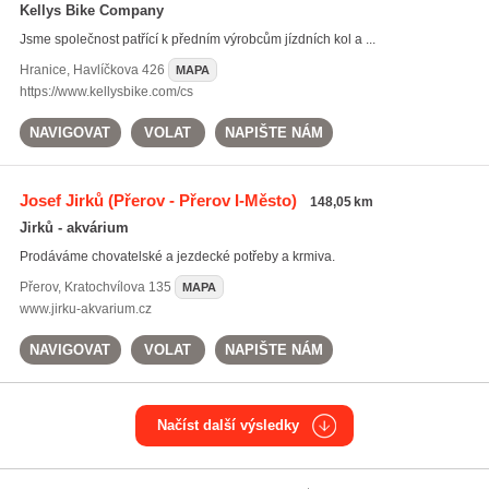
Kellys Bike Company
Jsme společnost patřící k předním výrobcům jízdních kol a ...
Hranice
,
Havlíčkova 426
MAPA
https://www.kellysbike.com/cs
NAVIGOVAT
VOLAT
NAPIŠTE NÁM
Josef Jirků
(Přerov - Přerov I-Město)
148,05 km
Jirků - akvárium
Prodáváme chovatelské a jezdecké potřeby a krmiva.
Přerov
,
Kratochvílova 135
MAPA
www.jirku-akvarium.cz
NAVIGOVAT
VOLAT
NAPIŠTE NÁM
Načíst další výsledky