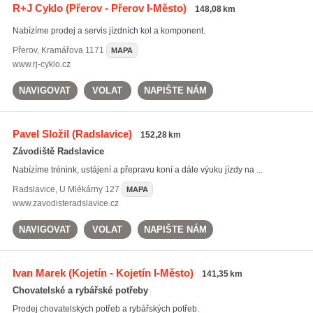
R+J Cyklo
(Přerov - Přerov I-Město)
148,08 km
Nabízíme prodej a servis jízdních kol a komponent.
Přerov
,
Kramářova 1171
MAPA
www.rj-cyklo.cz
NAVIGOVAT
VOLAT
NAPIŠTE NÁM
Pavel Složil
(Radslavice)
152,28 km
Závodiště Radslavice
Nabízíme trénink, ustájení a přepravu koní a dále výuku jízdy na ...
Radslavice
,
U Mlékárny 127
MAPA
www.zavodisteradslavice.cz
NAVIGOVAT
VOLAT
NAPIŠTE NÁM
Ivan Marek
(Kojetín - Kojetín I-Město)
141,35 km
Chovatelské a rybářské potřeby
Prodej chovatelských potřeb a rybářských potřeb.