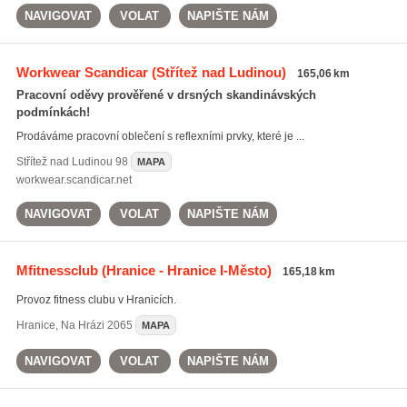
NAVIGOVAT
VOLAT
NAPIŠTE NÁM
Workwear Scandicar
(Střítež nad Ludinou)
165,06 km
Pracovní oděvy prověřené v drsných skandinávských
podmínkách!
Prodáváme pracovní oblečení s reflexními prvky, které je ...
Střítež nad Ludinou
98
MAPA
workwear.scandicar.net
NAVIGOVAT
VOLAT
NAPIŠTE NÁM
Mfitnessclub
(Hranice - Hranice I-Město)
165,18 km
Provoz fitness clubu v Hranicích.
Hranice
,
Na Hrázi 2065
MAPA
NAVIGOVAT
VOLAT
NAPIŠTE NÁM