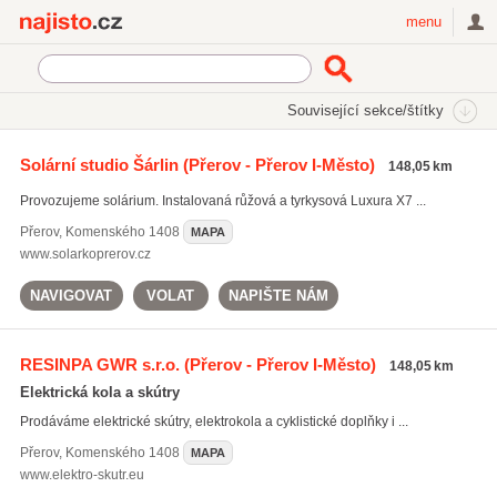
Najisto.cz
menu
SEKCE
ŠTÍTKY
Související sekce/štítky
Najisto.cz
Sport
Solární studio Šárlin
(Přerov - Přerov I-Město)
148,05 km
Sportovní potřeby a vybavení
(4950)
Provozujeme solárium. Instalovaná růžová a tyrkysová Luxura X7 ...
Sportovní zařízení
(3306)
Sportovní školy a kurzy
(2663)
Přerov
,
Komenského 1408
MAPA
www.solarkoprerov.cz
Všechny související sekce
NAVIGOVAT
VOLAT
NAPIŠTE NÁM
RESINPA GWR s.r.o.
(Přerov - Přerov I-Město)
148,05 km
Elektrická kola a skútry
Prodáváme elektrické skútry, elektrokola a cyklistické doplňky i ...
Přerov
,
Komenského 1408
MAPA
www.elektro-skutr.eu