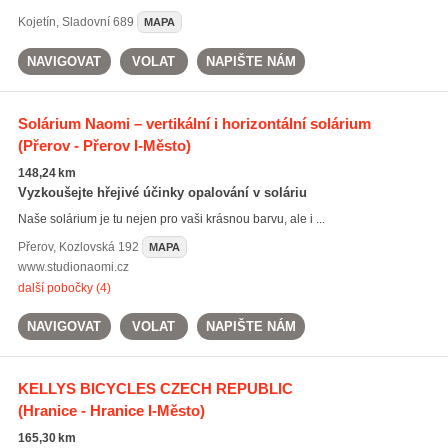
Kojetín
,
Sladovní 689
MAPA
NAVIGOVAT
VOLAT
NAPIŠTE NÁM
Solárium Naomi – vertikální i horizontální solárium
(Přerov - Přerov I-Město)
148,24 km
Vyzkoušejte hřejivé účinky opalování v soláriu
Naše solárium je tu nejen pro vaši krásnou barvu, ale i ...
Přerov
,
Kozlovská 192
MAPA
www.studionaomi.cz
další pobočky (4)
NAVIGOVAT
VOLAT
NAPIŠTE NÁM
KELLYS BICYCLES CZECH REPUBLIC
(Hranice - Hranice I-Město)
165,30 km