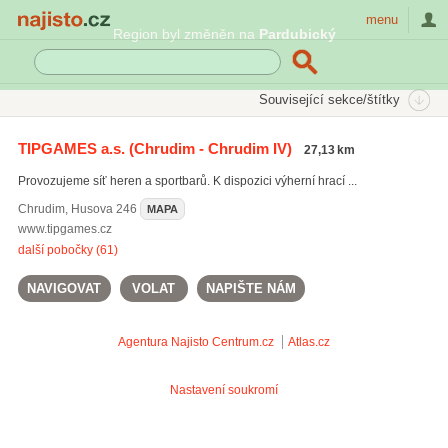
Najisto.cz
menu
Region byl změněn na
Pardubický
SEKCE
ŠTÍTKY
Související sekce/štítky
Najisto.cz
Sport
Sportbary
TIPGAMES a.s.
(Chrudim - Chrudim IV)
27,13 km
Provozujeme síť heren a sportbarů. K dispozici výherní hrací ...
Chrudim
,
Husova 246
MAPA
www.tipgames.cz
další pobočky (61)
NAVIGOVAT
VOLAT
NAPIŠTE NÁM
Agentura Najisto
Centrum.cz
Atlas.cz
Nastavení soukromí