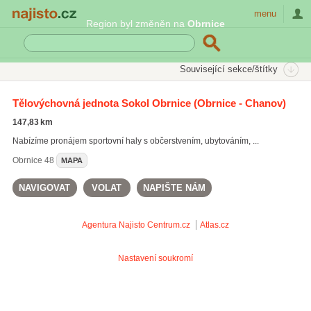
Najisto.cz
menu
Region byl změněn na
Obrnice
SEKCE
ŠTÍTKY
Související sekce/štítky
Najisto.cz
Sport
Sportovní oddíly
TJ Sokol
Tělovýchovná jednota Sokol Obrnice
(Obrnice - Chanov)
147,83 km
Nabízíme pronájem sportovní haly s občerstvením, ubytováním, ...
Obrnice
48
MAPA
NAVIGOVAT
VOLAT
NAPIŠTE NÁM
Agentura Najisto
Centrum.cz
Atlas.cz
Nastavení soukromí