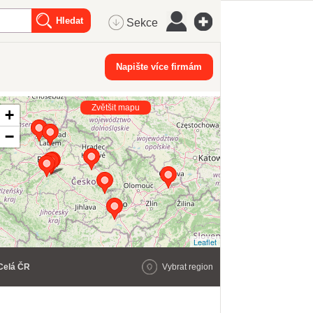
Sekce
Napište více firmám
Zvětšit mapu
+
−
Leaflet
Celá ČR
Vybrat region