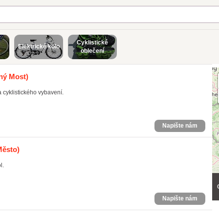
Cyklistické
Elektrické kolo
oblečení
ný Most)
a cyklistického vybavení.
Napište nám
Město)
l.
Napište nám