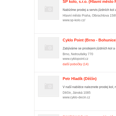
SP kolo, s.r.o.
(Hlavní město P
Nabízíme prodej a servis jízdních kol a
Hlavní město Praha
,
Olbrachtova 158
www.sp-kolo.cz/
Cyklo Point
(Brno - Bohunice
Zabýváme se prodejem jízdních kol a c
Brno
,
Netroufalky 770
www.cyklopoint.cz
další pobočky (14)
Petr Hladík
(Děčín)
V naší nabídce naleznete prodej kol, n
Děčín
,
Jánská 1085
www.cyklo-decin.cz