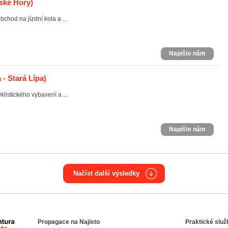
ské Hory)
chod na jízdní kola a ...
Napište nám
- Stará Lípa)
klistického vybavení a ...
Napište nám
Načíst další výsledky
Propagace na Najisto
Praktické služ
Agentura Najisto