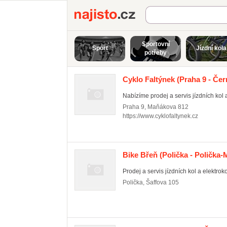
Najisto.cz
Sportovní
Sport
Jízdní kola
potřeby
Cyklo Faltýnek
(Praha 9 - Čer
Nabízíme prodej a servis jízdních kol 
Praha 9
,
Maňákova 812
https://www.cyklofaltynek.cz
Bike Břeň
(Polička - Polička-
Prodej a servis jízdních kol a elektroko
Polička
,
Šaffova 105