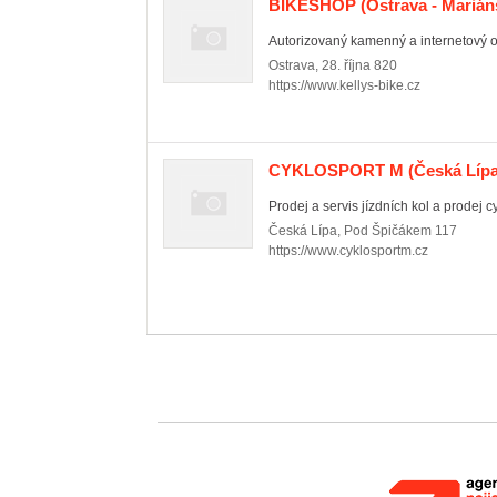
BIKESHOP
(Ostrava - Marián
Autorizovaný kamenný a internetový ob
Ostrava
,
28. října 820
https://www.kellys-bike.cz
CYKLOSPORT M
(Česká Lípa 
Prodej a servis jízdních kol a prodej cy
Česká Lípa
,
Pod Špičákem 117
https://www.cyklosportm.cz