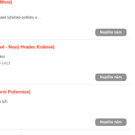
 Most)
ké lyžařské potřeby a ...
Napište nám
vé - Nový Hradec Králové)
kol.
e 1413
Napište nám
orní Počernice)
 lyží.
Napište nám