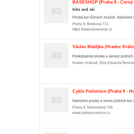
BASESHOP
(Praha 9 - Černý
bike and ski
Prodej kol různých značek. Nabízíme ta
Praha 9
,
Bobkova 731
https://www.baseshop.cz
Václav Matějka
(Hradec Králo
Poskytujeme prodej a opravy jízdních 
Hradec Králové
,
třída Edvarda Beneš
Cyklo Počernice
(Praha 9 - H
Nabízíme prodej a servis jízdních kol a
Praha 9
,
Náchodská 708
www.cyklopocernice.cz