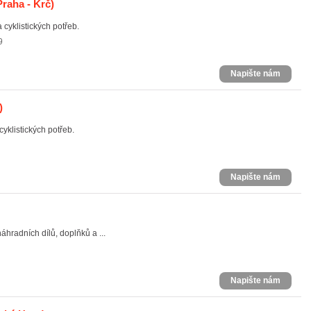
raha - Krč)
 cyklistických potřeb.
9
Napište nám
)
yklistických potřeb.
Napište nám
áhradních dílů, doplňků a ...
Napište nám