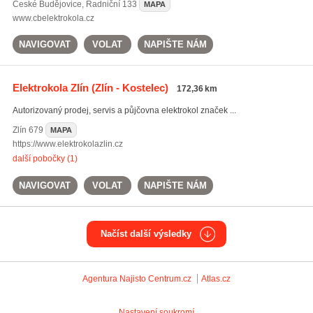
České Budějovice
,
Radniční 133
MAPA
www.cbelektrokola.cz
NAVIGOVAT
VOLAT
NAPIŠTE NÁM
Elektrokola Zlín
(Zlín - Kostelec)
172,36 km
Autorizovaný prodej, servis a půjčovna elektrokol značek ...
Zlín
679
MAPA
https://www.elektrokolazlin.cz
další pobočky (1)
NAVIGOVAT
VOLAT
NAPIŠTE NÁM
Načíst další výsledky
Agentura Najisto
Centrum.cz
Atlas.cz
Nastavení soukromí