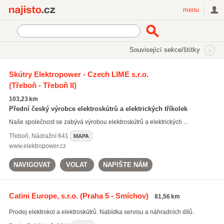
Najisto.cz
menu
SEKCE
ŠTÍTKY
Související sekce/štítky
Najisto.cz
Sport
Sportovní potřeby a vybavení
Skútry Elektropower - Czech LIME s.r.o.
Jízdní kola a cyklistické potřeby
Elektrická kola a motocykly
(Třeboň - Třeboň II)
103,23 km
Přední český výrobce elektroskútrů a elektrických tříkolek
Naše společnost se zabývá výrobou elektroskútrů a elektrických ...
Třeboň
,
Nádražní 641
MAPA
www.elektropower.cz
NAVIGOVAT
VOLAT
NAPIŠTE NÁM
Catini Europe, s.r.o.
(Praha 5 - Smíchov)
81,56 km
Prodej elektrokol a elektroskútrů. Nabídka servisu a náhradních dílů.