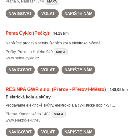
Praha 5
,
Nádražní 344
MAPA
NAVIGOVAT
VOLAT
NAPIŠTE NÁM
Pema Cyklo
(Pečky)
44,18 km
Nabízíme prodej a servis jízdních kol a elektrokol včetně ...
Pečky
,
Prokopa Holého 949
MAPA
www.pema-cyklo.cz
NAVIGOVAT
VOLAT
NAPIŠTE NÁM
RESINPA GWR s.r.o.
(Přerov - Přerov I-Město)
148,05 km
Elektrická kola a skútry
Prodáváme elektrické skútry, elektrokola a cyklistické doplňky i ...
Přerov
,
Komenského 1408
MAPA
www.elektro-skutr.eu
NAVIGOVAT
VOLAT
NAPIŠTE NÁM