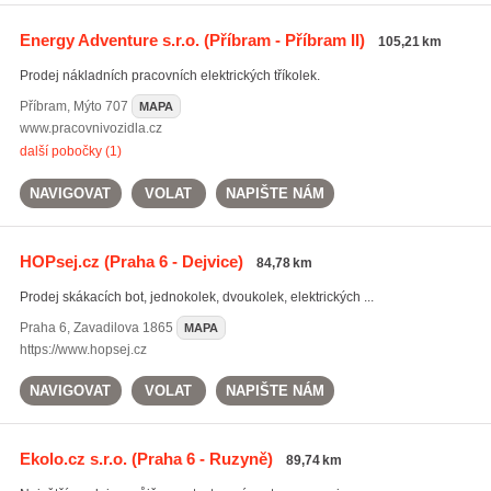
Energy Adventure s.r.o.
(Příbram - Příbram II)
105,21 km
Prodej nákladních pracovních elektrických tříkolek.
Příbram
,
Mýto 707
MAPA
www.pracovnivozidla.cz
další pobočky (1)
NAVIGOVAT
VOLAT
NAPIŠTE NÁM
HOPsej.cz
(Praha 6 - Dejvice)
84,78 km
Prodej skákacích bot, jednokolek, dvoukolek, elektrických ...
Praha 6
,
Zavadilova 1865
MAPA
https://www.hopsej.cz
NAVIGOVAT
VOLAT
NAPIŠTE NÁM
Ekolo.cz s.r.o.
(Praha 6 - Ruzyně)
89,74 km