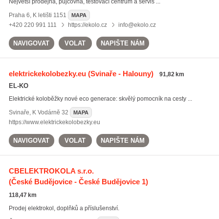
Největší prodejna, půjčovna, testovací centrum a servis ...
Praha 6
,
K letišti 1151
MAPA
+420 220 991 111
https://ekolo.cz
info@ekolo.cz
NAVIGOVAT
VOLAT
NAPIŠTE NÁM
elektrickekolobezky.eu
(Svinaře - Halouny)
91,82 km
EL-KO
Elektrické koloběžky nové eco generace: skvělý pomocník na cesty ...
Svinaře
,
K Vodárně 32
MAPA
https://www.elektrickekolobezky.eu
NAVIGOVAT
VOLAT
NAPIŠTE NÁM
CBELEKTROKOLA s.r.o.
(České Budějovice - České Budějovice 1)
118,47 km
Prodej elektrokol, doplňků a příslušenství.